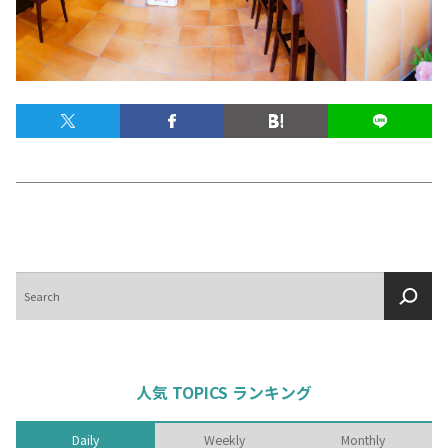
テキーラマップ
Tequila Map
メキシコ料理
Cuisines of Mexico
メキシコ旅行
Travel of Mexico
メキシコの記念日
Events of Mexico
検
索
トピックス一覧
イベント一覧
Topics List
Events List
人気 TOPICS ランキング
テキーラ・メスカルが飲める
お問合せ
バー＆レストラン
Daily
Weekly
Monthly
Contact
Bar & Restaurant