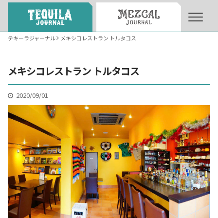
テキーラジャーナル
メキシコレストラン トルタコス
About
About Tequila Journal
メキシコレストラン トルタコス
テキーラとは
What’s Tequila
2020/09/01
テキーラのつくり方
How to Make Tequila
テキーラマーケット
Tequila Market
テキーラの飲み方
How to Drink Tequila