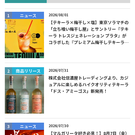
2026/08/01
ニュース
【テキーラ×梅干し×塩】東京ソラマチの
「立ち喰い梅干し屋」とサントリー『テキ
ーラ トレスジェネレーション プラタ』が
コラボした『プレミアム梅干しテキーラソ
ーダ』を8月限定メニューに！
Tequila Journal SNS
在日メキシコ大使館 SNS
2026/07/31
商品リリース
株式会社信濃屋トレーディングより、カジ
ュアルに楽しめるハイクオリティテキーラ
「ドス・アミーゴス」新発売！
2026/07/30
ニュース
【マルガリータ好き必見！】8月7日（金）