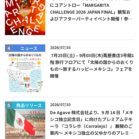
にコアントロー「MARGARITA
CHALLENGE 2026 JAPAN FINAL」観覧お
よびアフターパーティイベント開催！参加
費無料！
TEQUILA JOURNAL
2026/07/30
ニュース
About
テキーラとは
7月25日(土) – 9月03日(木)蔦屋書店3号館1
階 旅行フロアにて「太陽の国からのおくり
テキーラのつくり方
テキーラマーケット
もの～旅するハッピーメキシコ」フェアを
開催
テキーラの飲み方
テキーラマップ
メキシコ料理
メキシコ旅行
2026/07/30
商品リリース
メキシコの記念日
トピックス
De Agave 株式会社より、9 月 16 日「メキ
シコ独立記念日」に向けたプレミアムテキ
ーラ 『コラレホ（Corralejo）』 展開のご
イベント一覧
テキーラ・メスカルが 飲めるバー
案内〜 メキシコ独立の父ゆかりのプレミア
＆レストラン