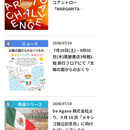
コアントロー
「MARGARITA
CHALLENGE 2026
JAPAN FINAL」観覧お
よびアフターパーティ
イベント開催！参加費
無料！
2026/07/30
ニュース
ニュース
7月25日(土) – 9月03
日(木)蔦屋書店3号館1
階 旅行フロアにて「太
陽の国からのおくりも
の～旅するハッピーメ
キシコ」フェアを開催
2026/07/30
商品リリース
商品リリー
De Agave 株式会社よ
り、9 月 16 日「メキシ
コ独立記念日」に向け
たプレミアムテキーラ