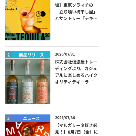
塩】東京ソラマチの
「立ち喰い梅干し屋」
とサントリー『テキー
ラ トレスジェネレーシ
ョン プラタ』がコラボ
した『プレミアム梅干
しテキーラソーダ』を
8月限定メニューに！
2026/07/31
商品リリース
ニュース
株式会社信濃屋トレー
ディングより、カジュ
アルに楽しめるハイク
オリティテキーラ「ド
ス・アミーゴス」新発
売！
2026/07/30
ニュース
イベント
【マルガリータ好き必
見！】8月7日（金）に