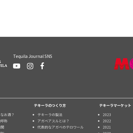
Tequila Journal SNS
テキーラのつくり方
テキーラマーケット
んなお酒？
テキーラの製法
2023
地呼称
アガベアスルとは？
2022
機関
代表的なアガベのテロワール
2021