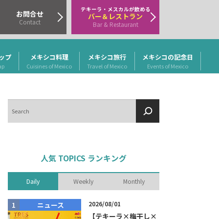
テキーラ・メスカルが飲める
お問合せ
バー＆レストラン
Contact
Bar & Restaurant
ップ
メキシコ料理
メキシコ旅行
メキシコの記念日
ap
Cuisines of Mexico
Travel of Mexico
Events of Mexico
検
索
人気 TOPICS ランキング
Daily
Weekly
Monthly
2026/08/01
ニュース
商品リリー
【テキーラ×梅干し×