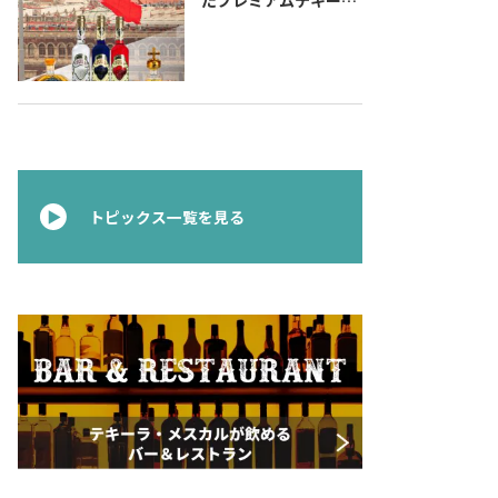
『コラレホ
（Corralejo）』 展開
のご案内〜 メキシコ独
立の父ゆかりのプレミ
アムテキーラ 〜
トピックス一覧を見る