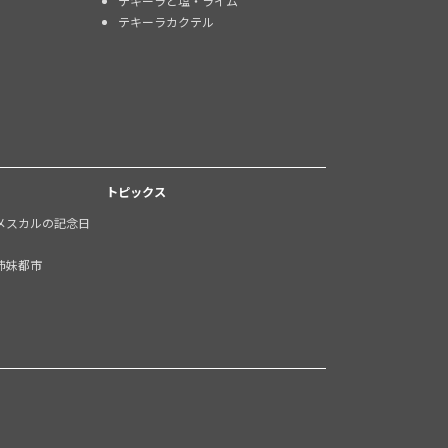
テキーラと塩・ライム
テキーラカクテル
トピックス
メスカルの記念日
姉妹都市