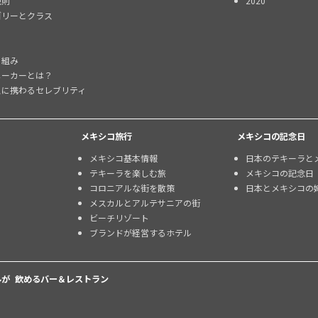
規則
2020
ゴリーとクラス
り組み
メーカーとは？
スに携わるセレブリティ
メキシコ旅行
メキシコの記念日
メキシコ基本情報
日本のテキーラと
テキーラを楽しむ旅
メキシコの記念日
コロニアルな街を散策
日本とメキシコの
メスカルとアルテサニアの街
ビーチリゾート
ブランドが経営するホテル
が 飲めるバー＆レストラン