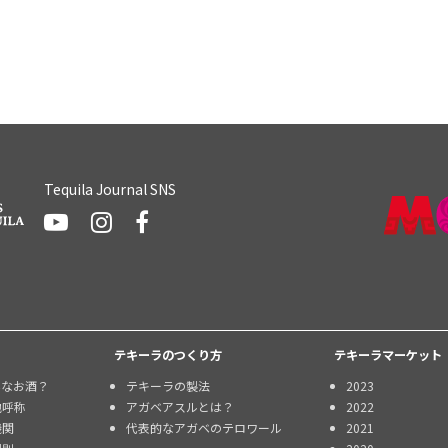
Tequila Journal SNS
テキーラのつくり方
テキーラマーケット
んなお酒？
テキーラの製法
2023
地呼称
アガベアスルとは？
2022
機関
代表的なアガベのテロワール
2021