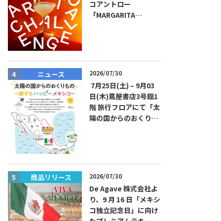
コアントロー
「MARGARITA
CHALLENGE 2026
JAPAN FINAL」観覧お
よびアフターパーティ
イベント開催！参加費
無料！
2026/07/30
ニュース
ニュース
7月25日(土) – 9月03
日(木)蔦屋書店3号館1
階 旅行フロアにて「太
陽の国からのおくりも
の～旅するハッピーメ
キシコ」フェアを開催
2026/07/30
商品リリース
商品リリー
De Agave 株式会社よ
り、9 月 16 日「メキシ
コ独立記念日」に向け
たプレミアムテキーラ