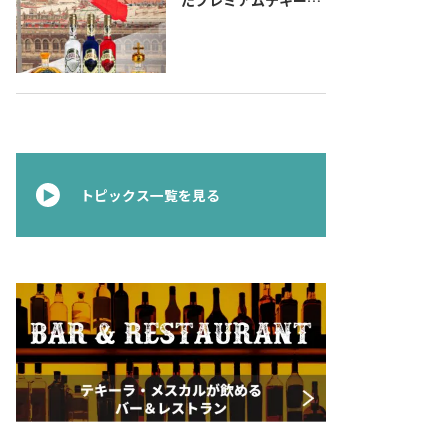
『コラレホ
（Corralejo）』 展開
のご案内〜 メキシコ独
立の父ゆかりのプレミ
アムテキーラ 〜
トピックス一覧を見る