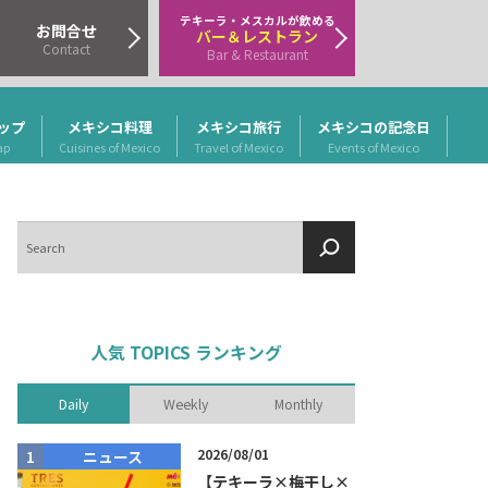
テキーラ・メスカルが飲める
お問合せ
バー＆レストラン
Contact
Bar & Restaurant
ップ
メキシコ料理
メキシコ旅行
メキシコの記念日
ap
Cuisines of Mexico
Travel of Mexico
Events of Mexico
検
索
人気 TOPICS ランキング
Daily
Weekly
Monthly
2026/08/01
ニュース
商品リリー
【テキーラ×梅干し×