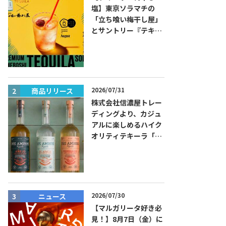
塩】東京ソラマチの
「立ち喰い梅干し屋」
とサントリー『テキー
ラ トレスジェネレーシ
ョン プラタ』がコラボ
した『プレミアム梅干
しテキーラソーダ』を
8月限定メニューに！
2026/07/31
商品リリース
ニュース
株式会社信濃屋トレー
ディングより、カジュ
アルに楽しめるハイク
オリティテキーラ「ド
ス・アミーゴス」新発
売！
2026/07/30
ニュース
商品リリー
【マルガリータ好き必
見！】8月7日（金）に