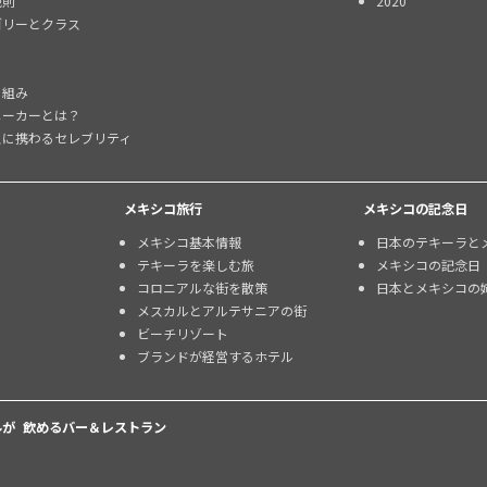
規則
2020
ゴリーとクラス
り組み
メーカーとは？
スに携わるセレブリティ
メキシコ旅行
メキシコの記念日
メキシコ基本情報
日本のテキーラと
テキーラを楽しむ旅
メキシコの記念日
コロニアルな街を散策
日本とメキシコの
メスカルとアルテサニアの街
ビーチリゾート
ブランドが経営するホテル
が 飲めるバー＆レストラン