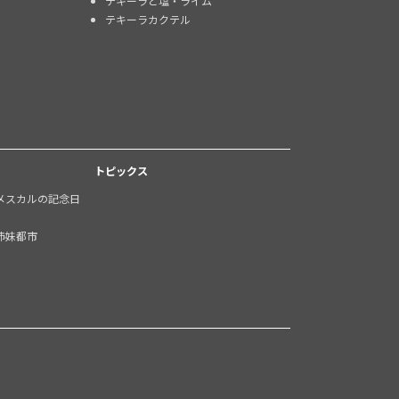
テキーラと塩・ライム
テキーラカクテル
トピックス
メスカルの記念日
姉妹都市