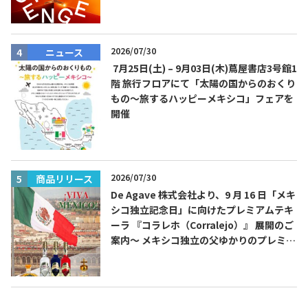
費無料！
2026/07/30
ニュース
7月25日(土) – 9月03日(木)蔦屋書店3号館1
TEQUILA JOURNAL
階 旅行フロアにて「太陽の国からのおくり
もの～旅するハッピーメキシコ」フェアを
About
テキーラとは
開催
テキーラのつくり方
テキーラマーケット
テキーラの飲み方
テキーラマップ
2026/07/30
商品リリース
De Agave 株式会社より、9 月 16 日「メキ
シコ独立記念日」に向けたプレミアムテキ
メキシコ料理
メキシコ旅行
ーラ 『コラレホ（Corralejo）』 展開のご
案内〜 メキシコ独立の父ゆかりのプレミア
メキシコの記念日
トピックス
ムテキーラ 〜
イベント一覧
テキーラ・メスカルが 飲めるバー
＆レストラン