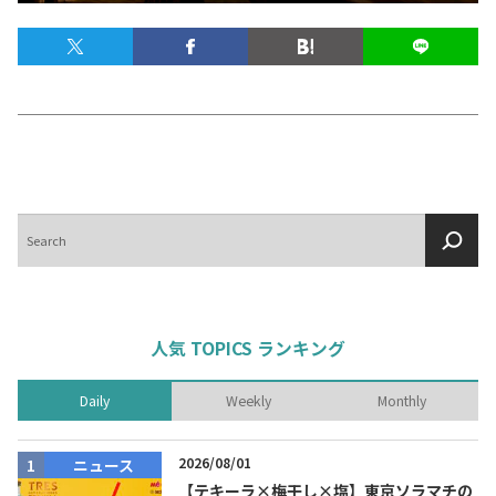
テキーラマップ
Tequila Map
メキシコ料理
Cuisines of Mexico
メキシコ旅行
Travel of Mexico
検
索
メキシコの記念日
Events of Mexico
人気 TOPICS ランキング
トピックス一覧
イベント一覧
Daily
Weekly
Monthly
Topics List
Events List
テキーラ・メスカルが飲める
2026/08/01
ニュース
お問合せ
バー＆レストラン
Contact
【テキーラ×梅干し×塩】東京ソラマチの
Bar & Restaurant