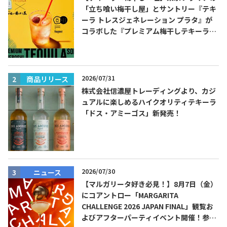
「立ち喰い梅干し屋」とサントリー『テキ
ーラ トレスジェネレーション プラタ』が
コラボした『プレミアム梅干しテキーラソ
ーダ』を8月限定メニューに！
2026/07/31
商品リリース
株式会社信濃屋トレーディングより、カジ
Tequila Journal SNS
在日メキシコ大使館 SNS
ュアルに楽しめるハイクオリティテキーラ
「ドス・アミーゴス」新発売！
2026/07/30
ニュース
【マルガリータ好き必見！】8月7日（金）
にコアントロー「MARGARITA
CHALLENGE 2026 JAPAN FINAL」観覧お
よびアフターパーティイベント開催！参加