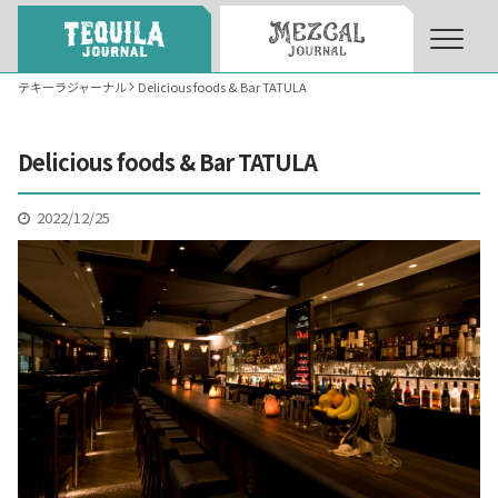
テキーラジャーナル
Delicious foods & Bar TATULA
About
About Tequila Journal
Delicious foods & Bar TATULA
テキーラとは
What’s Tequila
2022/12/25
テキーラのつくり方
How to Make Tequila
テキーラマーケット
Tequila Market
テキーラの飲み方
How to Drink Tequila