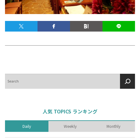
テキーラマップ
Tequila Map
メキシコ料理
Cuisines of Mexico
メキシコ旅行
Travel of Mexico
検
索
メキシコの記念日
Events of Mexico
トピックス一覧
イベント一覧
人気 TOPICS ランキング
Topics List
Events List
Daily
Weekly
Monthly
テキーラ・メスカルが飲める
お問合せ
バー＆レストラン
Contact
Bar & Restaurant