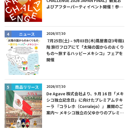
CHALLENGE 2026 JAPAN FINAL」観覧お
よびアフターパーティイベント開催！参加
費無料！
TEQUILA JOURNAL
2026/07/30
ニュース
7月25日(土) – 9月03日(木)蔦屋書店3号館1
About
テキーラとは
階 旅行フロアにて「太陽の国からのおくり
もの～旅するハッピーメキシコ」フェアを
テキーラのつくり方
テキーラマーケット
開催
テキーラの飲み方
テキーラマップ
2026/07/30
商品リリース
メキシコ料理
メキシコ旅行
De Agave 株式会社より、9 月 16 日「メキ
シコ独立記念日」に向けたプレミアムテキ
メキシコの記念日
トピックス
ーラ 『コラレホ（Corralejo）』 展開のご
案内〜 メキシコ独立の父ゆかりのプレミア
イベント一覧
テキーラ・メスカルが 飲めるバー
ムテキーラ 〜
＆レストラン