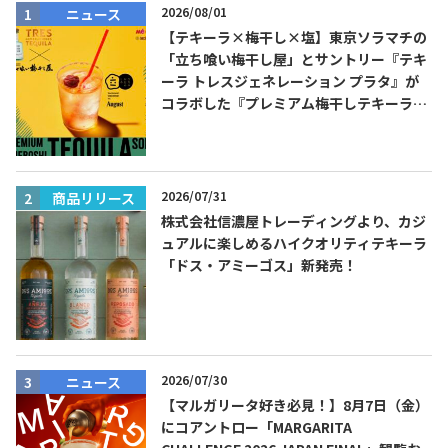
2026/08/01
ニュース
【テキーラ×梅干し×塩】東京ソラマチの
「立ち喰い梅干し屋」とサントリー『テキ
ーラ トレスジェネレーション プラタ』が
コラボした『プレミアム梅干しテキーラソ
ーダ』を8月限定メニューに！
Tequila Journal SNS
在日メキシコ大使館 SNS
2026/07/31
商品リリース
株式会社信濃屋トレーディングより、カジ
ュアルに楽しめるハイクオリティテキーラ
「ドス・アミーゴス」新発売！
2026/07/30
ニュース
【マルガリータ好き必見！】8月7日（金）
にコアントロー「MARGARITA