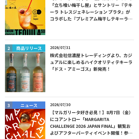
「立ち喰い梅干し屋」とサントリー『テキ
ーラ トレスジェネレーション プラタ』が
コラボした『プレミアム梅干しテキーラソ
ーダ』を8月限定メニューに！
2026/07/31
商品リリース
株式会社信濃屋トレーディングより、カジ
Tequila Journal SNS
在日メキシコ大使館 SNS
ュアルに楽しめるハイクオリティテキーラ
「ドス・アミーゴス」新発売！
2026/07/30
ニュース
【マルガリータ好き必見！】8月7日（金）
にコアントロー「MARGARITA
CHALLENGE 2026 JAPAN FINAL」観覧お
よびアフターパーティイベント開催！参加