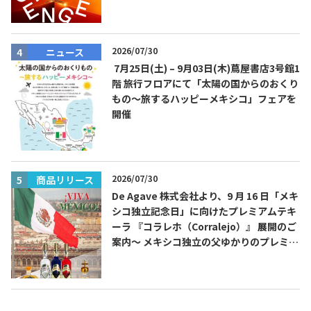
費無料！
2026/07/30
ニュース
7月25日(土) – 9月03日(木)蔦屋書店3号館1
TEQUILA JOURNAL
階 旅行フロアにて「太陽の国からのおくり
もの～旅するハッピーメキシコ」フェアを
About
テキーラとは
開催
テキーラのつくり方
テキーラマーケット
テキーラの飲み方
テキーラマップ
2026/07/30
商品リリース
De Agave 株式会社より、9 月 16 日「メキ
シコ独立記念日」に向けたプレミアムテキ
メキシコ料理
メキシコ旅行
ーラ 『コラレホ（Corralejo）』 展開のご
案内〜 メキシコ独立の父ゆかりのプレミア
メキシコの記念日
トピックス
ムテキーラ 〜
イベント一覧
テキーラ・メスカルが 飲めるバー
＆レストラン