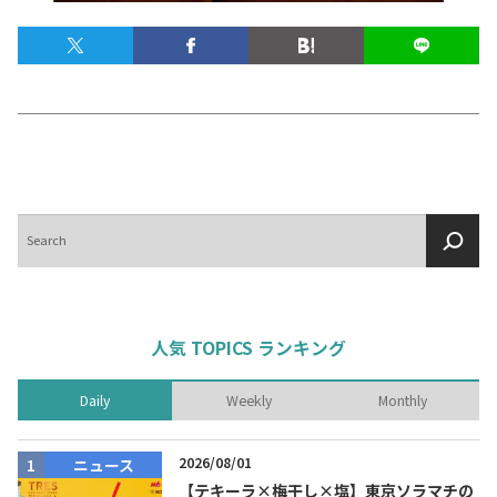
テキーラマップ
Tequila Map
メキシコ料理
Cuisines of Mexico
メキシコ旅行
Travel of Mexico
検
索
メキシコの記念日
Events of Mexico
人気 TOPICS ランキング
トピックス一覧
イベント一覧
Daily
Weekly
Monthly
Topics List
Events List
テキーラ・メスカルが飲める
2026/08/01
ニュース
お問合せ
バー＆レストラン
Contact
【テキーラ×梅干し×塩】東京ソラマチの
Bar & Restaurant