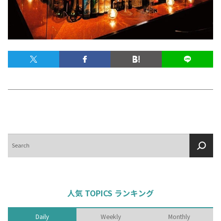
テキーラマップ
Tequila Map
メキシコ料理
Cuisines of Mexico
メキシコ旅行
Travel of Mexico
メキシコの記念日
Events of Mexico
検
索
トピックス一覧
イベント一覧
Topics List
Events List
人気 TOPICS ランキング
テキーラ・メスカルが飲める
お問合せ
バー＆レストラン
Daily
Weekly
Monthly
Contact
Bar & Restaurant