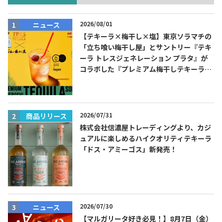
2026/08/01
ニュース
【テキーラ×梅干し×塩】東京ソラマチの
「立ち喰い梅干し屋」とサントリー『テキ
ーラ トレスジェネレーション プラタ』が
コラボした『プレミアム梅干しテキーラソ
ーダ』を8月限定メニューに！
Tequila Journal SNS
在日メキシコ大使館 SNS
2026/07/31
商品リリース
株式会社信濃屋トレーディングより、カジ
ュアルに楽しめるハイクオリティテキーラ
「ドス・アミーゴス」新発売！
2026/07/30
ニュース
【マルガリータ好き必見！】8月7日（金）