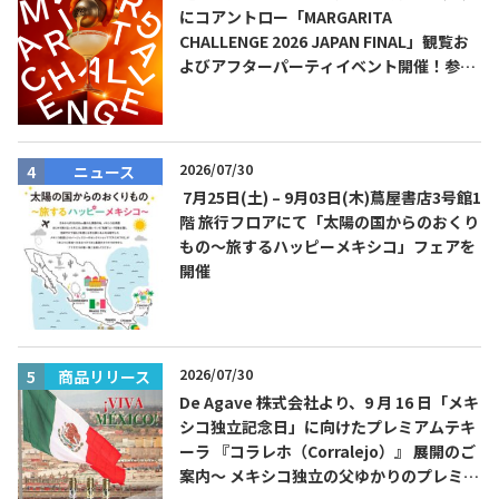
にコアントロー「MARGARITA
CHALLENGE 2026 JAPAN FINAL」観覧お
よびアフターパーティイベント開催！参加
費無料！
TEQUILA JOURNAL
2026/07/30
ニュース
About
テキーラとは
7月25日(土) – 9月03日(木)蔦屋書店3号館1
階 旅行フロアにて「太陽の国からのおくり
テキーラのつくり方
テキーラマーケット
もの～旅するハッピーメキシコ」フェアを
開催
テキーラの飲み方
テキーラマップ
メキシコ料理
メキシコ旅行
2026/07/30
商品リリース
メキシコの記念日
トピックス
De Agave 株式会社より、9 月 16 日「メキ
シコ独立記念日」に向けたプレミアムテキ
ーラ 『コラレホ（Corralejo）』 展開のご
イベント一覧
テキーラ・メスカルが 飲めるバー
案内〜 メキシコ独立の父ゆかりのプレミア
＆レストラン