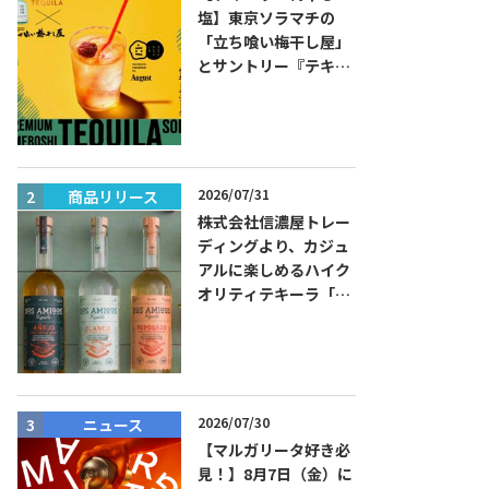
塩】東京ソラマチの
「立ち喰い梅干し屋」
とサントリー『テキー
ラ トレスジェネレーシ
ョン プラタ』がコラボ
した『プレミアム梅干
しテキーラソーダ』を
8月限定メニューに！
2026/07/31
商品リリース
ニュース
株式会社信濃屋トレー
ディングより、カジュ
アルに楽しめるハイク
オリティテキーラ「ド
ス・アミーゴス」新発
売！
2026/07/30
ニュース
ニュース
【マルガリータ好き必
見！】8月7日（金）に