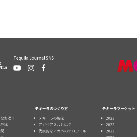
Tequila Journal SNS
テキーラのつくり方
テキーラマーケット
んなお酒？
テキーラの製法
2023
地呼称
アガベアスルとは？
2022
機関
代表的なアガベのテロワール
2021