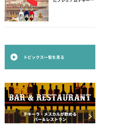
『コラレホ
（Corralejo）』 展開
のご案内〜 メキシコ独
立の父ゆかりのプレミ
アムテキーラ 〜
トピックス一覧を見る