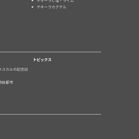
テキーラと塩・ライム
テキーラカクテル
トピックス
メスカルの記念日
姉妹都市