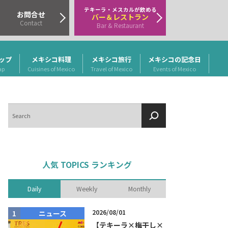
テキーラ・メスカルが飲める
お問合せ
バー＆レストラン
Contact
Bar & Restaurant
ップ
メキシコ料理
メキシコ旅行
メキシコの記念日
ap
Cuisines of Mexico
Travel of Mexico
Events of Mexico
検
索
人気 TOPICS ランキング
Daily
Weekly
Monthly
2026/08/01
ニュース
商品リリー
【テキーラ×梅干し×