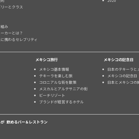
規則
2020
ゴリーとクラス
り組み
メーカーとは？
スに携わるセレブリティ
メキシコ旅行
メキシコの記念日
メキシコ基本情報
日本のテキーラと
テキーラを楽しむ旅
メキシコの記念日
コロニアルな街を散策
日本とメキシコの
メスカルとアルテサニアの街
ビーチリゾート
ブランドが経営するホテル
が 飲めるバー＆レストラン