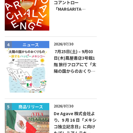
コアントロー
「MARGARITA
CHALLENGE 2026
JAPAN FINAL」観覧お
よびアフターパーティ
イベント開催！参加費
無料！
2026/07/30
ニュース
商品リリー
7月25日(土) – 9月03
日(木)蔦屋書店3号館1
階 旅行フロアにて「太
陽の国からのおくりも
の～旅するハッピーメ
キシコ」フェアを開催
2026/07/30
商品リリース
イベント
De Agave 株式会社よ
り、9 月 16 日「メキシ
コ独立記念日」に向け
たプレミアムテキーラ