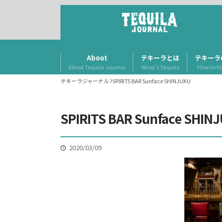
About
テキーラとは
テキーラ
About Tequila Journal
What’s Tequila
How to M
テキーラジャーナル
SPIRITS BAR Sunface SHINJUKU
SPIRITS BAR Sunface SHIN
2020/03/09