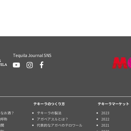
Tequila Journal SNS
テキーラのつくり方
テキーラマーケット
んなお酒？
テキーラの製法
2023
地呼称
アガベアスルとは？
2022
機関
代表的なアガベのテロワール
2021