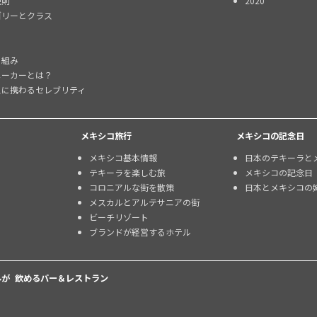
規則
2020
ゴリーとクラス
り組み
メーカーとは？
スに携わるセレブリティ
メキシコ旅行
メキシコの記念日
メキシコ基本情報
日本のテキーラと
テキーラを楽しむ旅
メキシコの記念日
コロニアルな街を散策
日本とメキシコの
メスカルとアルテサニアの街
ビーチリゾート
ブランドが経営するホテル
が 飲めるバー＆レストラン