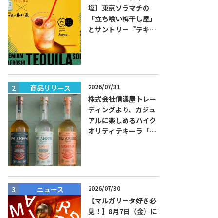
塩】東京ソラマチの
「立ち喰い梅干し屋」
とサントリー『テキー
ラ トレスジェネレーシ
ョン プラタ』がコラボ
した『プレミアム梅干
しテキーラソーダ』を
8月限定メニューに！
2026/07/31
商品リリース
ニュース
株式会社信濃屋トレー
ディングより、カジュ
アルに楽しめるハイク
オリティテキーラ「ド
ス・アミーゴス」新発
売！
2026/07/30
ニュース
イベント
【マルガリータ好き必
見！】8月7日（金）に