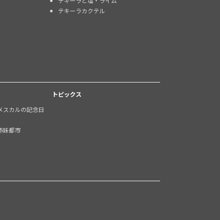
テキーラと塩・ライム
テキーラカクテル
トピックス
メスカルの記念日
姉妹都市