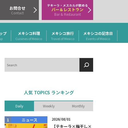
テキーラ・メスカルが飲める
お問合せ
バー＆レストラン
Contact
Bar & Restaurant
ップ
メキシコ料理
メキシコ旅行
メキシコの記念日
ap
Cuisines of Mexico
Travel of Mexico
Events of Mexico
検
索
人気 TOPICS ランキング
Daily
Weekly
Monthly
2026/08/01
ニュース
商品リリー
【テキーラ×梅干し×