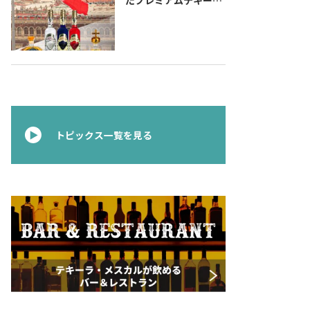
『コラレホ
（Corralejo）』 展開
のご案内〜 メキシコ独
立の父ゆかりのプレミ
アムテキーラ 〜
トピックス一覧を見る