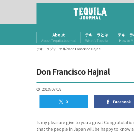
About
テキーラとは
テキーラ
About Tequila Journal
What’s Tequila
How to M
テキーラジャーナル
Don Francisco Hajnal
Don Francisco Hajnal
2019/07/18
X
Facebook
Is my pleasure give to you a great Congratulati
that the people in Japan will be happy to know a