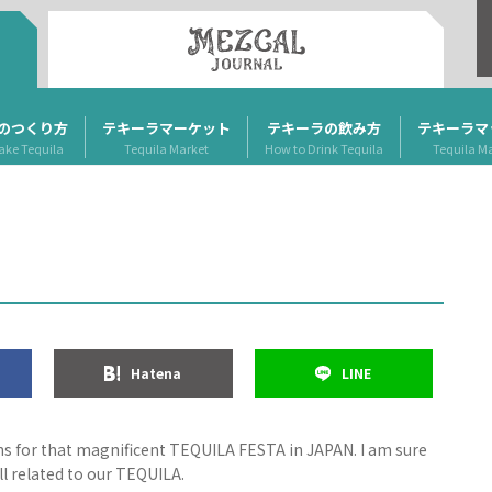
のつくり方
テキーラマーケット
テキーラの飲み方
テキーラマ
ake Tequila
Tequila Market
How to Drink Tequila
Tequila M
Hatena
LINE
ons for that magnificent TEQUILA FESTA in JAPAN. I am sure
ll related to our TEQUILA.