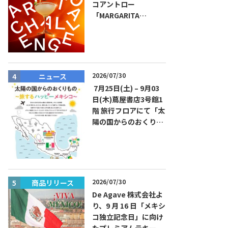
コアントロー
「MARGARITA
CHALLENGE 2026
JAPAN FINAL」観覧お
よびアフターパーティ
イベント開催！参加費
無料！
2026/07/30
ニュース
ニュース
7月25日(土) – 9月03
日(木)蔦屋書店3号館1
階 旅行フロアにて「太
陽の国からのおくりも
の～旅するハッピーメ
キシコ」フェアを開催
2026/07/30
商品リリース
商品リリー
De Agave 株式会社よ
り、9 月 16 日「メキシ
コ独立記念日」に向け
たプレミアムテキーラ