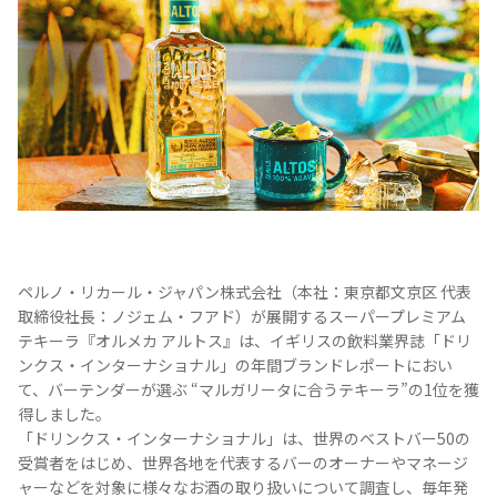
テキーラマップ
Tequila Map
メキシコ料理
Cuisines of Mexico
メキシコ旅行
Travel of Mexico
ペルノ・リカール・ジャパン株式会社（本社：東京都文京区 代表
メキシコの記念日
Events of Mexico
取締役社長：ノジェム・フアド）が展開するスーパープレミアム
テキーラ『オルメカ アルトス』は、イギリスの飲料業界誌「ドリ
ンクス・インターナショナル」の年間ブランドレポートにおい
トピックス一覧
イベント一覧
て、バーテンダーが選ぶ “マルガリータに合うテキーラ”の1位を獲
Topics List
Events List
得しました。
「ドリンクス・インターナショナル」は、世界のベストバー50の
受賞者をはじめ、世界各地を代表するバーのオーナーやマネージ
テキーラ・メスカルが飲める
お問合せ
バー＆レストラン
ャーなどを対象に様々なお酒の取り扱いについて調査し、毎年発
Contact
Bar & Restaurant