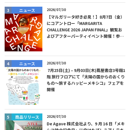
2026/07/30
ニュース
【マルガリータ好き必見！】8月7日（金）
にコアントロー「MARGARITA
CHALLENGE 2026 JAPAN FINAL」観覧お
よびアフターパーティイベント開催！参加
費無料！
2026/07/30
ニュース
7月25日(土) – 9月03日(木)蔦屋書店3号館1
階 旅行フロアにて「太陽の国からのおくり
COPYRIGHT © JUAST All rights reserved.
もの～旅するハッピーメキシコ」フェアを
開催
2026/07/30
商品リリース
De Agave 株式会社より、9 月 16 日「メキ
シコ独立記念日」に向けたプレミアムテキ