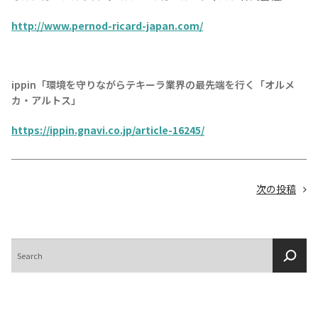
http://www.pernod-ricard-japan.com/
TEQUILA JOURNAL
ippin「環境を守りながらテキーラ業界の最先端を行く「オルメ
カ・アルトス」
About
テキーラとは
https://ippin.gnavi.co.jp/article-16245/
テキーラのつくり方
テキーラマーケット
テキーラの飲み方
テキーラマップ
次の投稿
メキシコ料理
メキシコ旅行
検
メキシコの記念日
トピックス
索
イベント一覧
テキーラ・メスカルが 飲めるバー
＆レストラン