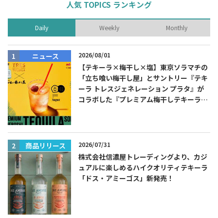
人気 TOPICS ランキング
お問合せ
プライバシーポリシー
サイトマップ
Daily
Weekly
Monthly
2026/08/01
ニュース
【テキーラ×梅干し×塩】東京ソラマチの
「立ち喰い梅干し屋」とサントリー『テキ
ーラ トレスジェネレーション プラタ』が
コラボした『プレミアム梅干しテキーラソ
ーダ』を8月限定メニューに！
2026/07/31
商品リリース
株式会社信濃屋トレーディングより、カジ
ュアルに楽しめるハイクオリティテキーラ
「ドス・アミーゴス」新発売！