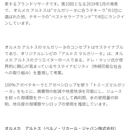
表するブランドリサーチです。第10回となる2019年1月の発表
で、 オルメカ アルトスは“マルガリータに合うテキーラ”の1位に
選ばれた他、テキーラの“ベストセラーブランド”で4位にランクイ
ンしています。
オルメカ アルトスのマルガリータのコンセプトはサステイナブル
であり、オリジナルレシピの「アルトス マルガリータ」は、オル
Tequila Journal SNS
在日メキシコ大使館 SNS
メカ アルトスのクリエイターの一人である、ドレ・マッソ氏が世
界的に関心が高まっているサステイナビリティ（持続可能な社会
への取り組み）を重視して考案。
100%アガベテキーラとアガベシロップを使う「トミーズマルガリ
ータ」をもとに、廃棄物の削減や地産地消を可能にし、ジュース
を絞った柑橘類をガーニッシュとして再利用、氷の使用量の抑
制、地元産の柑橘類やシロップの使用を推奨しています。
オルメカ アルトス（ペルノ・リカール・ジャパン株式会社）