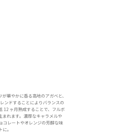
ーツが華やかに香る高地のアガベと、
ブレンドすることによりバランスの
 12 ヶ月熟成することで、フルボ
生まれます。濃厚なキャラメルや
ョコレートやオレンジの芳醇な味
トに。