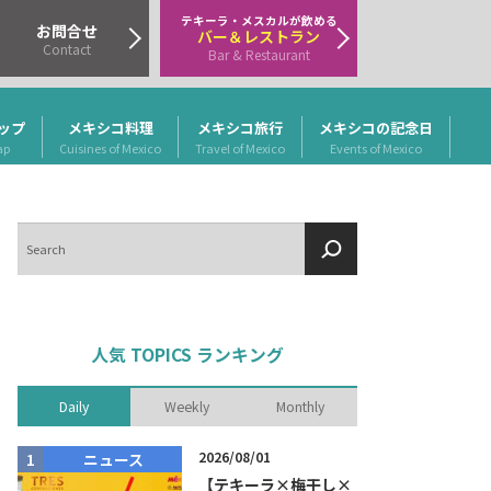
テキーラ・メスカルが飲める
お問合せ
バー＆レストラン
Contact
Bar & Restaurant
ップ
メキシコ料理
メキシコ旅行
メキシコの記念日
ap
Cuisines of Mexico
Travel of Mexico
Events of Mexico
検
索
人気 TOPICS ランキング
Daily
Weekly
Monthly
2026/08/01
ニュース
商品リリー
【テキーラ×梅干し×