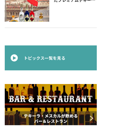
『コラレホ
（Corralejo）』 展開
のご案内〜 メキシコ独
立の父ゆかりのプレミ
アムテキーラ 〜
トピックス一覧を見る