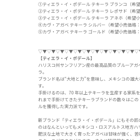
①ティエラ・イ・ポデール テキーラ ブランコ（希望小売
②ティエラ・イ・ポデール テキーラ レポサド（希望小売
③ティエラ・イ・ポデール テキーラ アネホ（希望小売価
④カヴ・アガベ テキーラ シルバー（希望小売価格：2,
⑤カヴ・アガベ テキーラ ゴールド（希望小売価格：2,
▽▼▽▼▽▼▽▼▽▼▽▼▽▼▽▼▽▼▽▼▽▼▽
【ティエラ・イ・ポデール】
ハリスコ州サンフリアン産の最高品質のブルーアガベ
ラ。
ブランド名は“大地と力”を意味し、メキシコの雄
す。
手掛けるのは、70 年以上テキーラを生産する家系
れまで手掛けてきたテキーラブランドの数々はこの 20 
ルを獲得した実力派です。
新ブランド「ティエラ・イ・ポデール」にもその匠
のはなんといってもメキシコ・ロスアルトス地方ハ
肥沃な土地で大きく育ったアガベは甘味が強く、苦