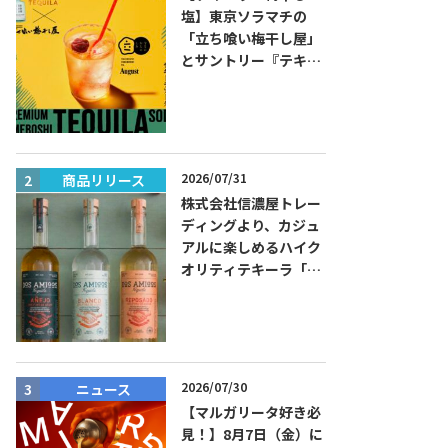
塩】東京ソラマチの
「立ち喰い梅干し屋」
とサントリー『テキー
ラ トレスジェネレーシ
ョン プラタ』がコラボ
した『プレミアム梅干
しテキーラソーダ』を
8月限定メニューに！
2026/07/31
商品リリース
ニュース
株式会社信濃屋トレー
ディングより、カジュ
アルに楽しめるハイク
オリティテキーラ「ド
ス・アミーゴス」新発
売！
2026/07/30
ニュース
イベント
【マルガリータ好き必
見！】8月7日（金）に