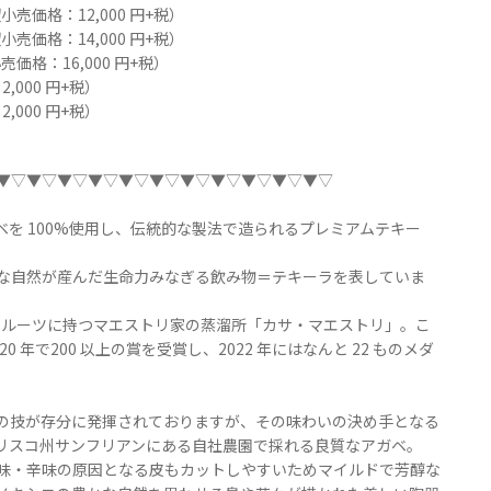
価格：12,000 円+税）
価格：14,000 円+税）
格：16,000 円+税）
000 円+税）
000 円+税）
▼▽▼▽▼▽▼▽▼▽▼▽▼▽▼▽▼▽▼▽▼▽
を 100%使用し、伝統的な製法で造られるプレミアムテキー
大な自然が産んだ生命力みなぎる飲み物＝テキーラを表していま
をルーツに持つマエストリ家の蒸溜所「カサ・マエストリ」。こ
年で200 以上の賞を受賞し、2022 年にはなんと 22 ものメダ
の技が存分に発揮されておりますが、その味わいの決め手となる
リスコ州サンフリアンにある自社農園で採れる良質なアガベ。
味・辛味の原因となる皮もカットしやすいためマイルドで芳醇な