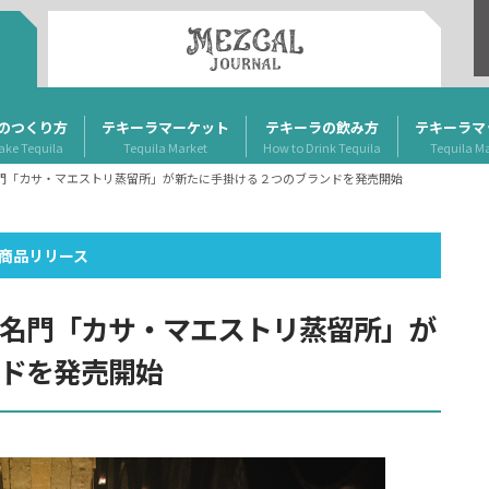
のつくり方
テキーラマーケット
テキーラの飲み方
テキーラマ
ake Tequila
Tequila Market
How to Drink Tequila
Tequila M
門「カサ・マエストリ蒸留所」が新たに手掛ける２つのブランドを発売開始
商品リリース
名門「カサ・マエストリ蒸留所」が
ドを発売開始