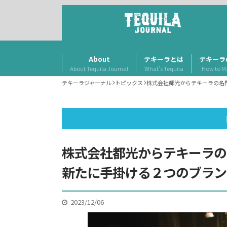
About
テキーラとは
テキーラ
About Tequila Journal
What’s Tequila
How to M
テキーラジャーナル
トピックス
株式会社都光からテキーラの名
株式会社都光からテキーラの
新たに手掛ける２つのブラン
2023/12/06