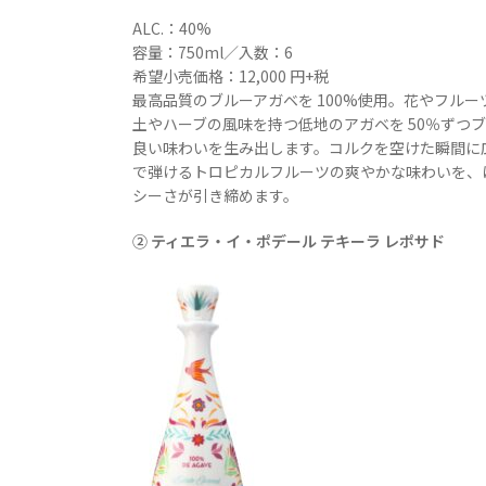
ALC.：40%
容量：750ml／入数：6
希望小売価格：12,000 円+税
最高品質のブルーアガベを 100%使用。花やフル
土やハーブの風味を持つ低地のアガベを 50％ずつ
良い味わいを生み出します。コルクを空けた瞬間に
で弾けるトロピカルフルーツの爽やかな味わいを、
シーさが引き締めます。
② ティエラ・イ・ポデール テキーラ レポサド