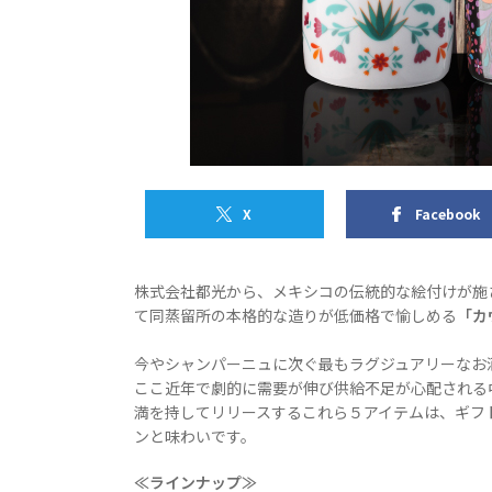
X
Facebook
株式会社都光から、メキシコの伝統的な絵付けが施
て同蒸留所の本格的な造りが低価格で愉しめる
「カ
今やシャンパーニュに次ぐ最もラグジュアリーなお
ここ近年で劇的に需要が伸び供給不足が心配される
満を持してリリースするこれら５アイテムは、ギフ
ンと味わいです。
≪ラインナップ≫