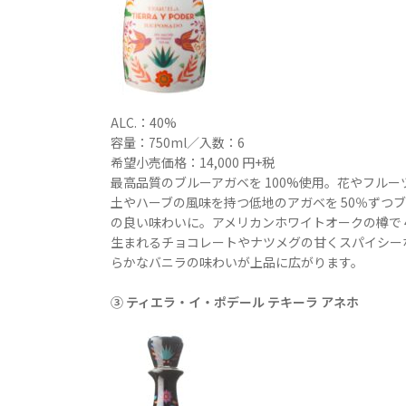
ALC.：40%
容量：750ml／入数：6
希望小売価格：14,000 円+税
最高品質のブルーアガベを 100%使用。花やフル
土やハーブの風味を持つ低地のアガベを 50％ずつ
の良い味わいに。アメリカンホワイトオークの樽で 
生まれるチョコレートやナツメグの甘くスパイシー
らかなバニラの味わいが上品に広がります。
③ ティエラ・イ・ポデール テキーラ アネホ