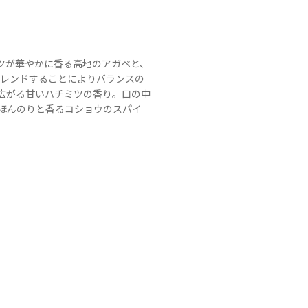
ーツが華やかに香る高地のアガベと、
ブレンドすることによりバランスの
広がる甘いハチミツの香り。口の中
ほんのりと香るコショウのスパイ