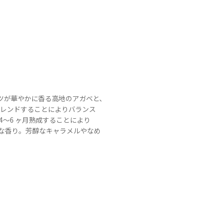
ーツが華やかに香る高地のアガベと、
ブレンドすることによりバランス
4～6 ヶ月熟成することにより
な香り。芳醇なキャラメルやなめ