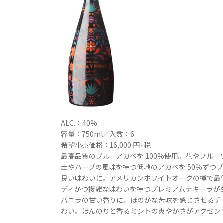
ALC.：40%
容量：750ml／入数：6
希望小売価格：16,000 円+税
最高品質のブルーアガベを 100%使用。花やフル
土やハーブの風味を持つ低地のアガベを 50％ずつ
良い味わいに。アメリカンホワイトオークの樽で最低
ディかつ複雑な味わいを持つプレミアムテキーラが
バニラの甘い香りに、ほのかな苦味を感じさせるチ
わい。ほんのりと香るミントの爽やかさがアクセン