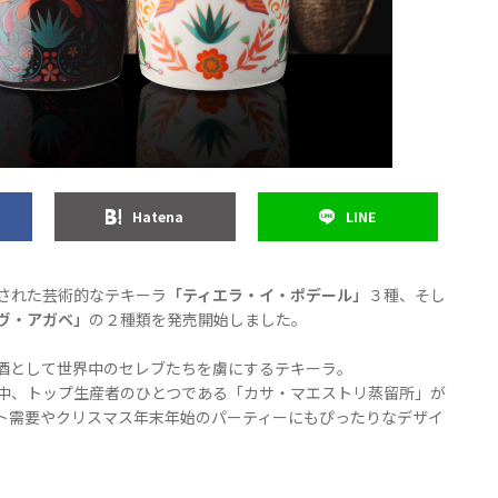
Hatena
LINE
された芸術的なテキーラ
「ティエラ・イ・ポデール」
３種、そし
ヴ・アガベ」
の２種類を発売開始しました。
酒として世界中のセレブたちを虜にするテキーラ。
中、トップ生産者のひとつである「カサ・マエストリ蒸留所」が
ト需要やクリスマス年末年始のパーティーにもぴったりなデザイ