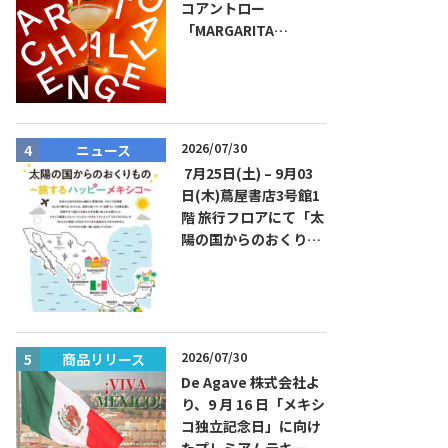
コアントロー
「MARGARITA
CHALLENGE 2026
JAPAN FINAL」観覧お
よびアフターパーティ
イベント開催！参加費
無料！
2026/07/30
ニュース
ニュース
7月25日(土) – 9月03
日(木)蔦屋書店3号館1
階 旅行フロアにて「太
陽の国からのおくりも
の～旅するハッピーメ
キシコ」フェアを開催
2026/07/30
商品リリース
商品リリー
De Agave 株式会社よ
り、9 月 16 日「メキシ
コ独立記念日」に向け
たプレミアムテキーラ