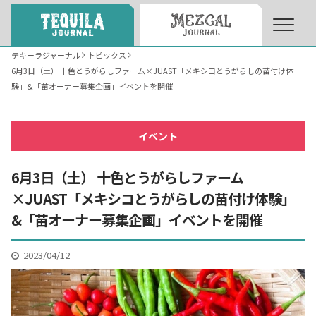
テキーラジャーナル
トピックス
6月3日（土） 十色とうがらしファーム×JUAST「メキシコとうがらしの苗付け体
About
About Tequila Journal
験」&「苗オーナー募集企画」イベントを開催
テキーラとは
What’s Tequila
イベント
6月3日（土） 十色とうがらしファーム
テキーラのつくり方
How to Make Tequila
×JUAST「メキシコとうがらしの苗付け体験」
&「苗オーナー募集企画」イベントを開催
テキーラマーケット
Tequila Market
2023/04/12
テキーラの飲み方
How to Drink Tequila