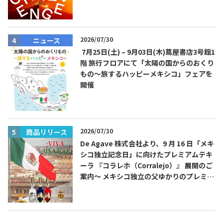
費無料！
2026/07/30
ニュース
7月25日(土) – 9月03日(木)蔦屋書店3号館1
階 旅行フロアにて「太陽の国からのおくり
もの～旅するハッピーメキシコ」フェアを
開催
2026/07/30
商品リリース
De Agave 株式会社より、9 月 16 日「メキ
シコ独立記念日」に向けたプレミアムテキ
ーラ 『コラレホ（Corralejo）』 展開のご
案内〜 メキシコ独立の父ゆかりのプレミア
ムテキーラ 〜