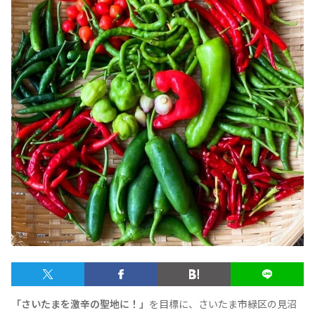
テキーラマップ
Tequila Map
メキシコ料理
Cuisines of Mexico
メキシコ旅行
Travel of Mexico
メキシコの記念日
Events of Mexico
トピックス一覧
イベント一覧
Topics List
Events List
テキーラ・メスカルが飲める
お問合せ
バー＆レストラン
「さいたまを激辛の聖地に！」
を目標に、さいたま市緑区の見沼
Contact
Bar & Restaurant