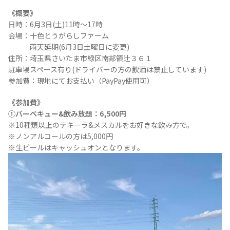
《概要》
日時：6月3日(土)11時〜17時
会場：十色とうがらしファーム
雨天延期(6月3日土曜日に変更)
住所：埼玉県さいたま市緑区南部領辻３６１
駐車場スペース有り(ドライバーの方の飲酒は禁止しています)
参加費：現地にてお支払い（PayPay使用可）
《参加費》
①バーベキュー&飲み放題：6,500円
※10種類以上のテキーラ&メスカルをお好きな飲み方で。
※ノンアルコールの方は5,000円
COPYRIGHT © JUAST All rights reserved.
※生ビールはキャッシュオンとなります。