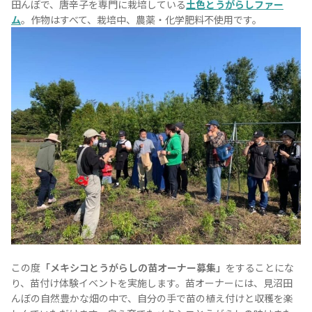
田んぼで、唐辛子を専門に栽培している
土色とうがらしファー
ム
。作物はすべて、栽培中、農薬・化学肥料不使用です。
Tequila Journal SNS
在日メキシコ大使館 SNS
この度
「メキシコとうがらしの苗オーナー募集」
をすることにな
り、苗付け体験イベントを実施します。苗オーナーには、見沼田
んぼの自然豊かな畑の中で、自分の手で苗の植え付けと収穫を楽