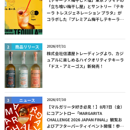
【テキーラ×梅干し×塩】東京ソラマチの
「立ち喰い梅干し屋」とサントリー『テキ
ーラ トレスジェネレーション プラタ』が
コラボした『プレミアム梅干しテキーラソ
ーダ』を8月限定メニューに！
2026/07/31
商品リリース
株式会社信濃屋トレーディングより、カジ
ュアルに楽しめるハイクオリティテキーラ
「ドス・アミーゴス」新発売！
2026/07/30
ニュース
【マルガリータ好き必見！】8月7日（金）
にコアントロー「MARGARITA
CHALLENGE 2026 JAPAN FINAL」観覧お
よびアフターパーティイベント開催！参加