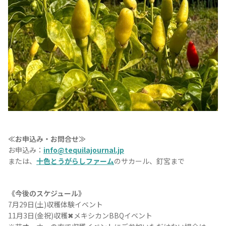
≪お申込み・お問合せ≫
お申込み：
info@tequilajournal.jp
または、
十色とうがらしファーム
のサカール、釘宮まで
《今後のスケジュール》
7月29日(土)収穫体験イベント
11月3日(金祝)収穫✖︎メキシカンBBQイベント