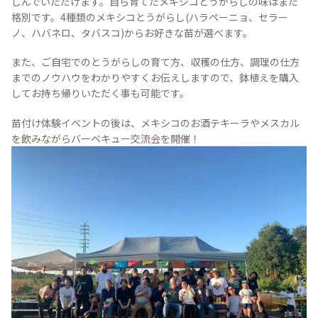
しんでいただけます。自ら育てたメキシコとうがらしの味はまた
格別です。4種類のメキシコとうがらし(ハラペーニョ、セラー
ノ、ハバネロ、タバスコ)からお好きな苗が選べます。
また、ご自宅でのとうがらしの育て方、収穫の仕方、調理の仕方
TEQUILA JOURNAL
までのノウハウをわかりやすくお伝えしますので、鉢植えを購入
してお持ち帰りいただく事も可能です。
About
テキーラとは
苗付け体験イベントの後は、メキシコのお酒テキーラやメスカル
を飲みながらバーベキュー交流会を開催！
テキーラのつくり方
テキーラマーケット
テキーラの飲み方
テキーラマップ
メキシコ料理
メキシコ旅行
メキシコの記念日
トピックス
イベント一覧
テキーラ・メスカルが 飲めるバー
＆レストラン