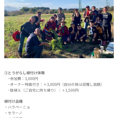
②とうがらし植付け体験
−参加費：3,000円
−オーナー特典付き：＋3,000円（自分の株は収穫し放題）
−鉢植え（ご自宅に持ち帰り）：＋1,500円
植付け品種
・ハラペーニョ
・セラーノ