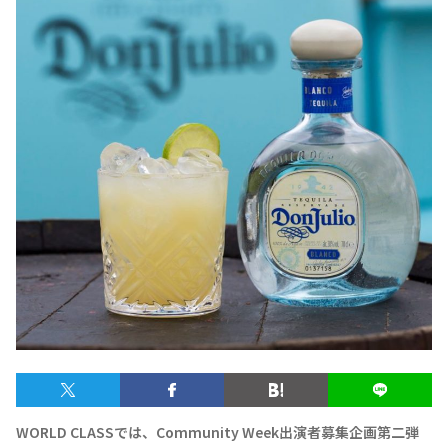
テキーラマップ
Tequila Map
メキシコ料理
Cuisines of Mexico
メキシコ旅行
Travel of Mexico
メキシコの記念日
Events of Mexico
トピックス一覧
イベント一覧
Topics List
Events List
テキーラ・メスカルが飲める
お問合せ
バー＆レストラン
WORLD CLASSでは、Community Week出演者募集企画第二弾
Contact
Bar & Restaurant