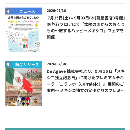
2026/07/30
ニュース
7月25日(土) – 9月03日(木)蔦屋書店3号館1
階 旅行フロアにて「太陽の国からのおくり
もの～旅するハッピーメキシコ」フェアを
開催
2026/07/30
商品リリース
De Agave 株式会社より、9 月 16 日「メキ
シコ独立記念日」に向けたプレミアムテキ
ーラ 『コラレホ（Corralejo）』 展開のご
案内〜 メキシコ独立の父ゆかりのプレミア
ムテキーラ 〜