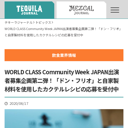
テキーラジャーナル
トピックス
WORLD CLASS Community Week JAPAN出演者募集企画第二弾！「ドン・フリオ」
About
About Tequila Journal
と自家製材料を使用したカクテルレシピの応募を受付中
テキーラとは
What’s Tequila
飲食業界情報
WORLD CLASS Community Week JAPAN出演
テキーラのつくり方
How to Make Tequila
者募集企画第二弾！「ドン・フリオ」と自家製
材料を使用したカクテルレシピの応募を受付中
テキーラマーケット
Tequila Market
2020/06/17
テキーラの飲み方
How to Drink Tequila