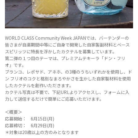
TEQUILA JOURNAL
WORLD CLASS Community Week JAPANでは、バーテンダーの
皆さまが自粛期間中等にご自身で開発した自家製副材料とベース
About
テキーラとは
スピリッツに特長を浮かしたカクテルを募集しています。
第二弾の１つ目のテーマは、プレミアムテキーラ「ドン・フリ
テキーラのつくり方
テキーラマーケット
オ」です。
ブランコ、レポサド、アネホ、の3種のうちいずれかを使用し、ド
ン フリオのコクと格別なまろやかさを生かした自家製材料を使用
テキーラの飲み方
テキーラマップ
したカクテルを創作いただきます。
カクテル写真は不要で、下記URLよりアクセスし、フォームに入
メキシコ料理
メキシコ旅行
力して送信するだけで簡単にご応募いただけます。
メキシコの記念日
トピックス
＜概要＞
応募開始： 6月15日(月)
応募締切： 6月29日(月)
イベント一覧
テキーラ・メスカルが 飲めるバー
＊対象は20歳以上の方のみとなります
＆レストラン