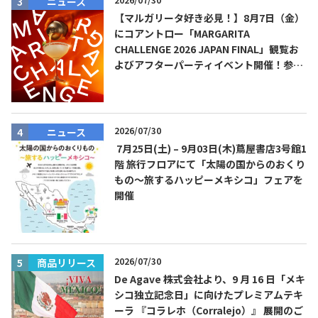
ニュース
【マルガリータ好き必見！】8月7日（金）
にコアントロー「MARGARITA
CHALLENGE 2026 JAPAN FINAL」観覧お
よびアフターパーティイベント開催！参加
費無料！
2026/07/30
ニュース
7月25日(土) – 9月03日(木)蔦屋書店3号館1
階 旅行フロアにて「太陽の国からのおくり
もの～旅するハッピーメキシコ」フェアを
開催
2026/07/30
商品リリース
De Agave 株式会社より、9 月 16 日「メキ
シコ独立記念日」に向けたプレミアムテキ
ーラ 『コラレホ（Corralejo）』 展開のご