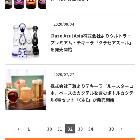
2020/08/04
TEQUILA JOURNAL
Clase Azul Asia株式会社よりウルトラ・
プレミアム・テキーラ「クラセアスール」
About
テキーラとは
を発売開始
テキーラのつくり方
テキーラマーケット
2020/07/27
テキーラの飲み方
テキーラマップ
株式会社千雅よりテキーラ「ルースターロ
ホ」ベースのカクテルを含むボトルカクテ
メキシコ料理
メキシコ旅行
ル6種セット「C&E」が発売開始
メキシコの記念日
トピックス
イベント一覧
テキーラ・メスカルが 飲めるバー
1
…
30
31
32
33
34
…
38
＆レストラン