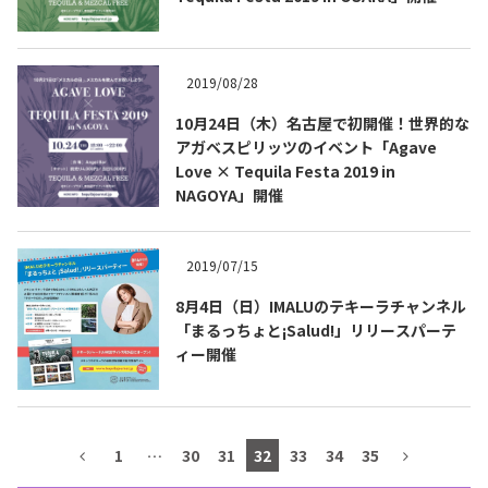
テキーラマップ
Tequila Map
2019/08/28
10月24日（木）名古屋で初開催！世界的な
メキシコ料理
Cuisines of Mexico
アガベスピリッツのイベント「Agave
Love × Tequila Festa 2019 in
NAGOYA」開催
メキシコ旅行
Travel of Mexico
2019/07/15
メキシコの記念日
Events of Mexico
8月4日（日）IMALUのテキーラチャンネル
「まるっちょと¡Salud!」リリースパーテ
ィー開催
トピックス一覧
イベント一覧
Topics List
Events List
テキーラ・メスカルが飲める
1
…
30
31
32
33
34
35
お問合せ
バー＆レストラン
Contact
Bar & Restaurant