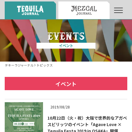
About
About Tequila Journal
イベント
テキーラとは
What’s Tequila
テキーラジャーナル
トピックス
テキーラのつくり方
How to Make Tequila
イベント
テキーラマーケット
Tequila Market
2019/08/28
10月22日（火・祝）大阪で世界的なアガベ
テキーラの飲み方
How to Drink Tequila
スピリッツのイベント「Agave Love ×
Tequila Festa 2019 in OSAKA」開催