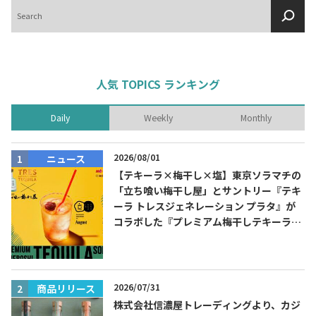
検
索
人気 TOPICS ランキング
Daily
Weekly
Monthly
2026/08/01
ニュース
【テキーラ×梅干し×塩】東京ソラマチの
「立ち喰い梅干し屋」とサントリー『テキ
ーラ トレスジェネレーション プラタ』が
コラボした『プレミアム梅干しテキーラソ
ーダ』を8月限定メニューに！
2026/07/31
商品リリース
株式会社信濃屋トレーディングより、カジ