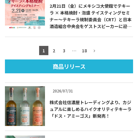
2月21日（金）にメキシコ大使館でテキー
ラ × 本格焼酎・泡盛 テイスティングセミ
ナー～テキーラ規制委員会（CRT）と日本
酒造組合中央会をゲストスピーカーに迎え
TEQUILA JOURNAL
たスペシャル企画～を開催します
About
テキーラとは
1
2
3
…
18
テキーラのつくり方
テキーラマーケット
商品リリース
テキーラの飲み方
テキーラマップ
2026/07/31
メキシコ料理
メキシコ旅行
株式会社信濃屋トレーディングより、カジ
ュアルに楽しめるハイクオリティテキーラ
メキシコの記念日
トピックス
「ドス・アミーゴス」新発売！
イベント一覧
テキーラ・メスカルが 飲めるバー
＆レストラン