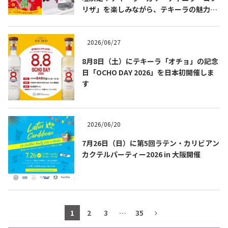
リザ」を楽しみながら、テキーラの魅力を
テキーラマップ
Tequila Map
知る出版記念トークイベント 8月3日
（月）代官山 蔦屋書店にて開催！書籍『も
っと知りたいテキーラの教科書』発売記念
2026/06/27
企画。
メキシコ料理
Cuisines of Mexico
8月8日（土）にテキーラ「オチョ」の記念
日「OCHO DAY 2026」を日本初開催しま
す
メキシコ旅行
Travel of Mexico
2026/06/20
メキシコの記念日
Events of Mexico
7月26日（日）に第5回ラテン・カリビアン
カクテルパーティー2026 in 大阪開催
トピックス一覧
イベント一覧
Topics List
Events List
テキーラ・メスカルが飲める
1
2
3
…
35
お問合せ
バー＆レストラン
Contact
Bar & Restaurant