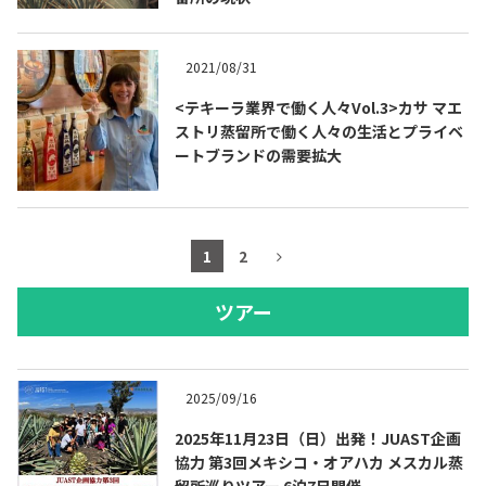
2021/08/31
<テキーラ業界で働く人々Vol.3>カサ マエ
ストリ蒸留所で働く人々の生活とプライベ
ートブランドの需要拡大
1
2
ツアー
2025/09/16
2025年11月23日（日）出発！JUAST企画
協力 第3回メキシコ・オアハカ メスカル蒸
留所巡りツアー 6泊7日開催