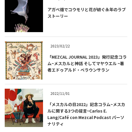
アガベ畑でコウモリと花が紡ぐ永年のラブ
ストーリー
2023/02/22
「MEZCAL JOURNAL 2023」発行記念コラ
ム~メスカルと神話 そしてマヤウエル ~著
者エドゥアルド・ベラウンサラン
2022/11/01
「メスカルの日2022」記念コラム~メスカ
ルに関する3つの提言~Carlos E.
Lang/Café con Mezcal Podcast パーソ
ナリティ