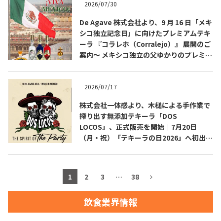
2026/07/30
お問合せ
プライバシーポリシー
サイトマップ
De Agave 株式会社より、9 月 16 日「メキ
シコ独立記念日」に向けたプレミアムテキ
ーラ 『コラレホ（Corralejo）』 展開のご
案内〜 メキシコ独立の父ゆかりのプレミア
ムテキーラ 〜
2026/07/17
株式会社一体感より、木槌による手作業で
搾り出す無添加テキーラ「DOS
LOCOS」、正式販売を開始｜7月20日
（月・祝）「テキーラの日2026」へ初出
展・試飲ブース設置
1
2
3
…
38
飲食業界情報