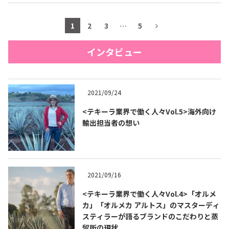
1
2
3
…
5
インタビュー
2021/09/24
<テキーラ業界で働く人々Vol.5>海外向け
輸出担当者の想い
2021/09/16
<テキーラ業界で働く人々Vol.4>「オルメ
カ」「オルメカ アルトス」のマスターディ
スティラーが語るブランドのこだわりと蒸
留所の現状