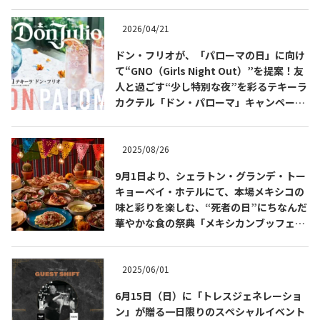
2026/04/21
ドン・フリオが、「パローマの日」に向け
て“GNO（Girls Night Out）”を提案！友
人と過ごす“少し特別な夜”を彩るテキーラ
カクテル「ドン・パローマ」キャンペーン
を展開
2025/08/26
9月1日より、シェラトン・グランデ・トー
キョーベイ・ホテルにて、本場メキシコの
COPYRIGHT © JUAST All rights reserved.
味と彩りを楽しむ、“死者の日”にちなんだ
華やかな食の祭典「メキシカンブッフェ」
を開催
2025/06/01
6月15日（日）に「トレスジェネレーショ
ン」が贈る一日限りのスペシャルイベント