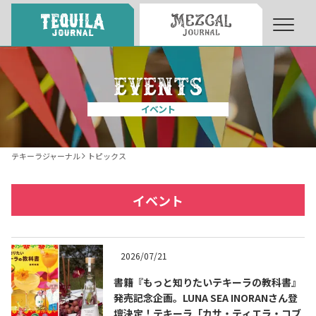
About
About Tequila Journal
イベント
テキーラとは
What’s Tequila
テキーラジャーナル
トピックス
テキーラのつくり方
How to Make Tequila
イベント
テキーラマーケット
Tequila Market
2026/07/21
書籍『もっと知りたいテキーラの教科書』
テキーラの飲み方
How to Drink Tequila
発売記念企画。LUNA SEA INORANさん登
壇決定！テキーラ「カサ・ティエラ・コブ