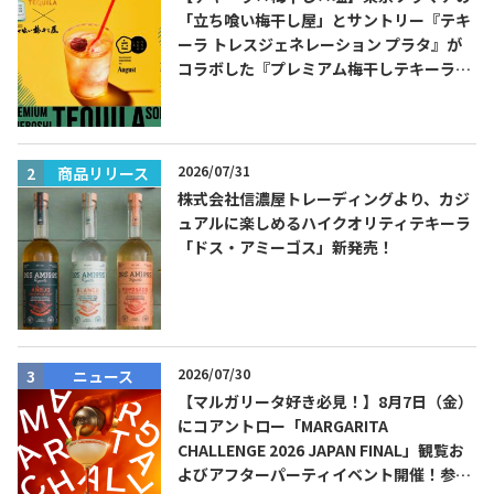
「立ち喰い梅干し屋」とサントリー『テキ
ーラ トレスジェネレーション プラタ』が
コラボした『プレミアム梅干しテキーラソ
ーダ』を8月限定メニューに！
2026/07/31
商品リリース
株式会社信濃屋トレーディングより、カジ
Tequila Journal SNS
在日メキシコ大使館 SNS
ュアルに楽しめるハイクオリティテキーラ
「ドス・アミーゴス」新発売！
2026/07/30
ニュース
【マルガリータ好き必見！】8月7日（金）
にコアントロー「MARGARITA
CHALLENGE 2026 JAPAN FINAL」観覧お
よびアフターパーティイベント開催！参加