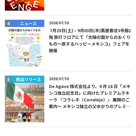
費無料！
2026/07/30
ニュース
7月25日(土) – 9月03日(木)蔦屋書店3号館1
TEQUILA JOURNAL
階 旅行フロアにて「太陽の国からのおくり
もの～旅するハッピーメキシコ」フェアを
About
テキーラとは
開催
テキーラのつくり方
テキーラマーケット
テキーラの飲み方
テキーラマップ
2026/07/30
商品リリース
De Agave 株式会社より、9 月 16 日「メキ
シコ独立記念日」に向けたプレミアムテキ
メキシコ料理
メキシコ旅行
ーラ 『コラレホ（Corralejo）』 展開のご
案内〜 メキシコ独立の父ゆかりのプレミア
メキシコの記念日
トピックス
ムテキーラ 〜
イベント一覧
テキーラ・メスカルが 飲めるバー
＆レストラン