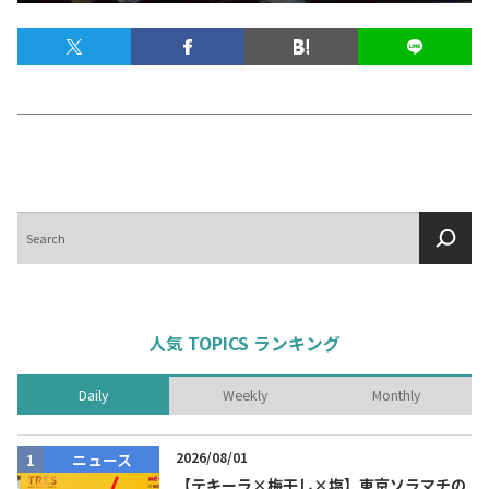
テキーラマップ
Tequila Map
メキシコ料理
Cuisines of Mexico
メキシコ旅行
Travel of Mexico
検
索
メキシコの記念日
Events of Mexico
人気 TOPICS ランキング
トピックス一覧
イベント一覧
Daily
Weekly
Monthly
Topics List
Events List
テキーラ・メスカルが飲める
2026/08/01
ニュース
お問合せ
バー＆レストラン
Contact
【テキーラ×梅干し×塩】東京ソラマチの
Bar & Restaurant