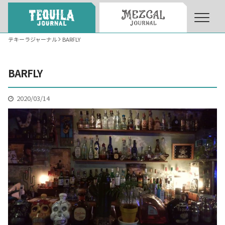
テキーラジャーナル
BARFLY
About
About Tequila Journal
BARFLY
テキーラとは
What’s Tequila
2020/03/14
テキーラのつくり方
How to Make Tequila
テキーラマーケット
Tequila Market
テキーラの飲み方
How to Drink Tequila