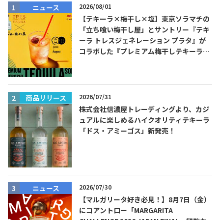
2026/08/01
ニュース
【テキーラ×梅干し×塩】東京ソラマチの
「立ち喰い梅干し屋」とサントリー『テキ
ーラ トレスジェネレーション プラタ』が
コラボした『プレミアム梅干しテキーラソ
ーダ』を8月限定メニューに！
Tequila Journal SNS
在日メキシコ大使館 SNS
2026/07/31
商品リリース
株式会社信濃屋トレーディングより、カジ
ュアルに楽しめるハイクオリティテキーラ
「ドス・アミーゴス」新発売！
2026/07/30
ニュース
【マルガリータ好き必見！】8月7日（金）
にコアントロー「MARGARITA