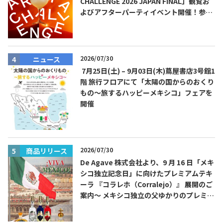
CHALLENGE 2026 JAPAN FINAL」観覧お
よびアフターパーティイベント開催！参加
費無料！
TEQUILA JOURNAL
2026/07/30
ニュース
7月25日(土) – 9月03日(木)蔦屋書店3号館1
About
テキーラとは
階 旅行フロアにて「太陽の国からのおくり
もの～旅するハッピーメキシコ」フェアを
テキーラのつくり方
テキーラマーケット
開催
テキーラの飲み方
テキーラマップ
2026/07/30
商品リリース
メキシコ料理
メキシコ旅行
De Agave 株式会社より、9 月 16 日「メキ
シコ独立記念日」に向けたプレミアムテキ
メキシコの記念日
トピックス
ーラ 『コラレホ（Corralejo）』 展開のご
案内〜 メキシコ独立の父ゆかりのプレミア
イベント一覧
テキーラ・メスカルが 飲めるバー
ムテキーラ 〜
＆レストラン