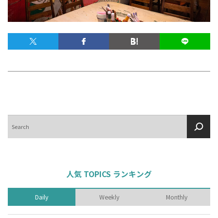
テキーラマップ
Tequila Map
メキシコ料理
Cuisines of Mexico
メキシコ旅行
Travel of Mexico
検
索
メキシコの記念日
Events of Mexico
トピックス一覧
イベント一覧
人気 TOPICS ランキング
Topics List
Events List
Daily
Weekly
Monthly
テキーラ・メスカルが飲める
お問合せ
バー＆レストラン
Contact
Bar & Restaurant