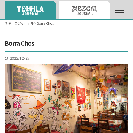
テキーラジャーナル
Borra Chos
About
About Tequila Journal
Borra Chos
テキーラとは
What’s Tequila
2022/12/25
テキーラのつくり方
How to Make Tequila
テキーラマーケット
Tequila Market
テキーラの飲み方
How to Drink Tequila