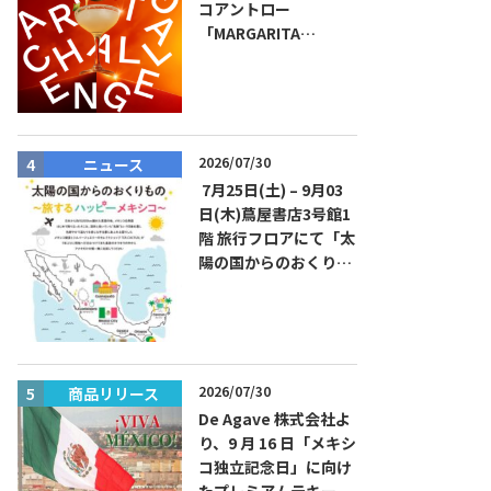
コアントロー
「MARGARITA
CHALLENGE 2026
JAPAN FINAL」観覧お
よびアフターパーティ
イベント開催！参加費
無料！
2026/07/30
ニュース
商品リリー
7月25日(土) – 9月03
日(木)蔦屋書店3号館1
階 旅行フロアにて「太
陽の国からのおくりも
の～旅するハッピーメ
キシコ」フェアを開催
2026/07/30
商品リリース
イベント
De Agave 株式会社よ
り、9 月 16 日「メキシ
コ独立記念日」に向け
たプレミアムテキーラ