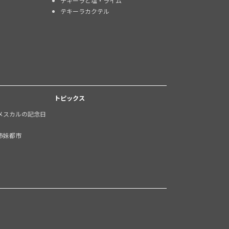
テキーラと塩・ライム
テキーラカクテル
トピックス
メスカルの記念日
姉妹都市