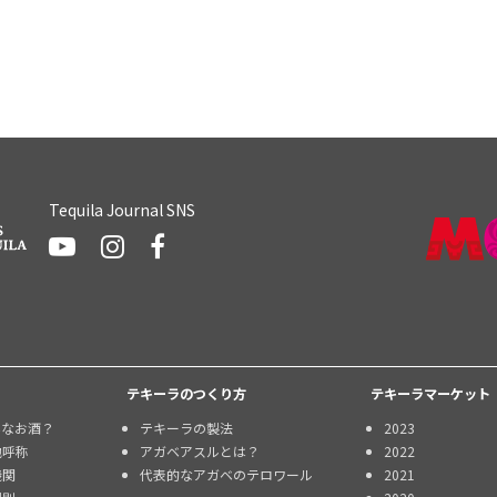
Tequila Journal SNS
テキーラのつくり方
テキーラマーケット
んなお酒？
テキーラの製法
2023
地呼称
アガベアスルとは？
2022
機関
代表的なアガベのテロワール
2021