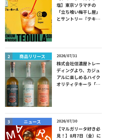
塩】東京ソラマチの
「立ち喰い梅干し屋」
とサントリー『テキー
ラ トレスジェネレーシ
ョン プラタ』がコラボ
した『プレミアム梅干
しテキーラソーダ』を
8月限定メニューに！
2026/07/31
商品リリース
ニュース
株式会社信濃屋トレー
ディングより、カジュ
アルに楽しめるハイク
オリティテキーラ「ド
ス・アミーゴス」新発
売！
2026/07/30
ニュース
ニュース
【マルガリータ好き必
見！】8月7日（金）に