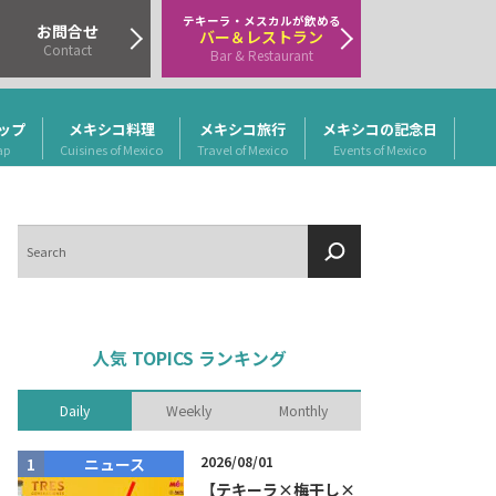
テキーラ・メスカルが飲める
お問合せ
バー＆レストラン
Contact
Bar & Restaurant
ップ
メキシコ料理
メキシコ旅行
メキシコの記念日
ap
Cuisines of Mexico
Travel of Mexico
Events of Mexico
検
索
人気 TOPICS ランキング
Daily
Weekly
Monthly
2026/08/01
ニュース
商品リリー
【テキーラ×梅干し×