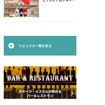
『コラレホ
（Corralejo）』 展開
のご案内〜 メキシコ独
立の父ゆかりのプレミ
アムテキーラ 〜
トピックス一覧を見る