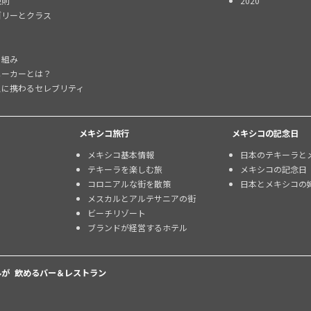
規則
2020
ゴリーとクラス
り組み
メーカーとは？
スに携わるセレブリティ
メキシコ旅行
メキシコの記念日
メキシコ基本情報
日本のテキーラと
テキーラを楽しむ旅
メキシコの記念日
コロニアルな街を散策
日本とメキシコの
メスカルとアルテサニアの街
ビーチリゾート
ブランドが経営するホテル
が 飲めるバー＆レストラン