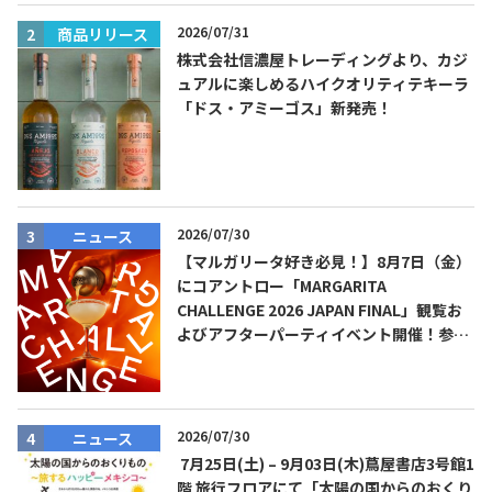
2026/07/31
商品リリース
株式会社信濃屋トレーディングより、カジ
ュアルに楽しめるハイクオリティテキーラ
「ドス・アミーゴス」新発売！
Tequila Journal SNS
在日メキシコ大使館 SNS
2026/07/30
ニュース
【マルガリータ好き必見！】8月7日（金）
にコアントロー「MARGARITA
CHALLENGE 2026 JAPAN FINAL」観覧お
よびアフターパーティイベント開催！参加
費無料！
2026/07/30
ニュース
7月25日(土) – 9月03日(木)蔦屋書店3号館1
階 旅行フロアにて「太陽の国からのおくり