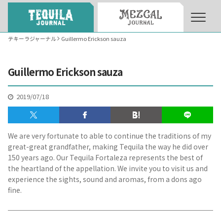
テキーラジャーナル
Guillermo Erickson sauza
About
About Tequila Journal
Guillermo Erickson sauza
テキーラとは
What’s Tequila
2019/07/18
テキーラのつくり方
How to Make Tequila
We are very fortunate to able to continue the traditions of my
great-great grandfather, making Tequila the way he did over
150 years ago. Our Tequila Fortaleza represents the best of
テキーラマーケット
Tequila Market
the heartland of the appellation. We invite you to visit us and
experience the sights, sound and aromas, from a dons ago
fine.
テキーラの飲み方
How to Drink Tequila