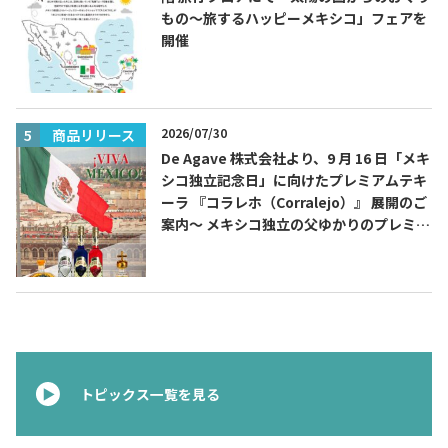
もの～旅するハッピーメキシコ」フェアを
開催
TEQUILA JOURNAL
2026/07/30
商品リリース
About
テキーラとは
De Agave 株式会社より、9 月 16 日「メキ
シコ独立記念日」に向けたプレミアムテキ
ーラ 『コラレホ（Corralejo）』 展開のご
テキーラのつくり方
テキーラマーケット
案内〜 メキシコ独立の父ゆかりのプレミア
ムテキーラ 〜
テキーラの飲み方
テキーラマップ
メキシコ料理
メキシコ旅行
メキシコの記念日
トピックス
トピックス一覧を見る
イベント一覧
テキーラ・メスカルが 飲めるバー
＆レストラン