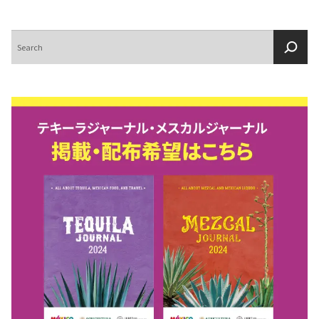
検
索
COPYRIGHT © JUAST All rights reserved.