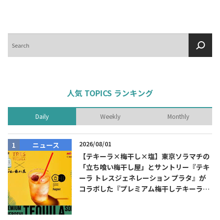
テキーラマップ
Tequila Map
検
索
メキシコ料理
Cuisines of Mexico
人気 TOPICS ランキング
メキシコ旅行
Travel of Mexico
Daily
Weekly
Monthly
メキシコの記念日
Events of Mexico
2026/08/01
ニュース
【テキーラ×梅干し×塩】東京ソラマチの
「立ち喰い梅干し屋」とサントリー『テキ
トピックス一覧
イベント一覧
ーラ トレスジェネレーション プラタ』が
Topics List
Events List
コラボした『プレミアム梅干しテキーラソ
ーダ』を8月限定メニューに！
テキーラ・メスカルが飲める
お問合せ
バー＆レストラン
Contact
Bar & Restaurant