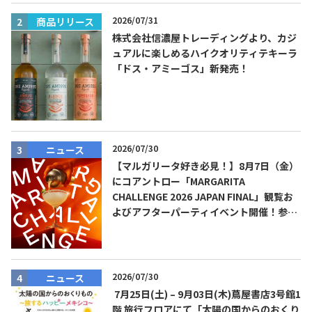
2026/07/31
商品リリース
株式会社信濃屋トレーディングより、カジ
ュアルに楽しめるハイクオリティテキーラ
「ドス・アミーゴス」新発売！
Tequila Journal SNS
在日メキシコ大使館 SNS
2026/07/30
ニュース
【マルガリータ好き必見！】8月7日（金）
にコアントロー「MARGARITA
CHALLENGE 2026 JAPAN FINAL」観覧お
よびアフターパーティイベント開催！参加
費無料！
2026/07/30
ニュース
7月25日(土) – 9月03日(木)蔦屋書店3号館1
階 旅行フロアにて「太陽の国からのおくり