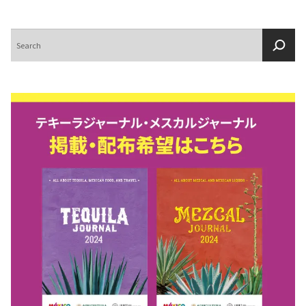
検
索
COPYRIGHT © JUAST All rights reserved.