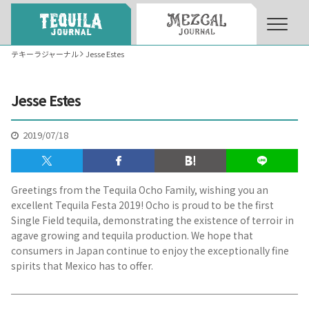
テキーラジャーナル
Jesse Estes
About
About Tequila Journal
Jesse Estes
テキーラとは
What’s Tequila
2019/07/18
テキーラのつくり方
How to Make Tequila
Greetings from the Tequila Ocho Family, wishing you an
excellent Tequila Festa 2019! Ocho is proud to be the first
Single Field tequila, demonstrating the existence of terroir in
テキーラマーケット
Tequila Market
agave growing and tequila production. We hope that
consumers in Japan continue to enjoy the exceptionally fine
spirits that Mexico has to offer.
テキーラの飲み方
How to Drink Tequila