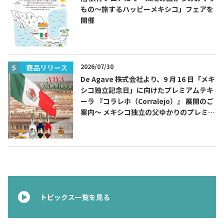
もの～旅するハッピーメキシコ」フェアを
開催
TEQUILA JOURNAL
2026/07/30
商品リリース
About
テキーラとは
De Agave 株式会社より、9 月 16 日「メキ
シコ独立記念日」に向けたプレミアムテキ
ーラ 『コラレホ（Corralejo）』 展開のご
テキーラのつくり方
テキーラマーケット
案内〜 メキシコ独立の父ゆかりのプレミア
ムテキーラ 〜
テキーラの飲み方
テキーラマップ
メキシコ料理
メキシコ旅行
メキシコの記念日
トピックス
トピックス一覧を見る
イベント一覧
テキーラ・メスカルが 飲めるバー
＆レストラン