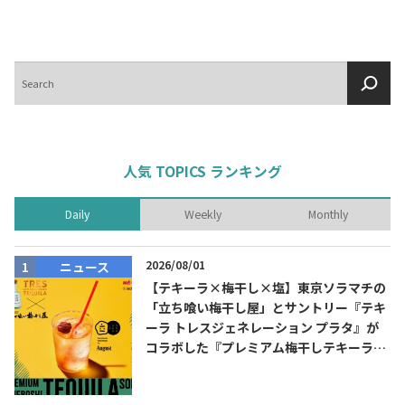
テキーラマップ
Tequila Map
検
索
メキシコ料理
Cuisines of Mexico
人気 TOPICS ランキング
メキシコ旅行
Travel of Mexico
Daily
Weekly
Monthly
メキシコの記念日
Events of Mexico
2026/08/01
ニュース
【テキーラ×梅干し×塩】東京ソラマチの
「立ち喰い梅干し屋」とサントリー『テキ
トピックス一覧
イベント一覧
ーラ トレスジェネレーション プラタ』が
Topics List
Events List
コラボした『プレミアム梅干しテキーラソ
ーダ』を8月限定メニューに！
テキーラ・メスカルが飲める
お問合せ
バー＆レストラン
Contact
Bar & Restaurant