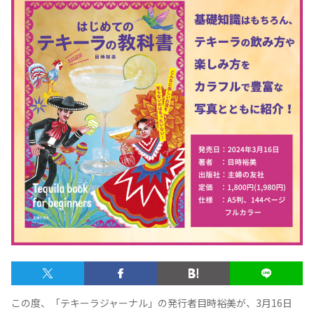
テキーラマップ
Tequila Map
メキシコ料理
Cuisines of Mexico
メキシコ旅行
Travel of Mexico
メキシコの記念日
Events of Mexico
トピックス一覧
イベント一覧
Topics List
Events List
テキーラ・メスカルが飲める
お問合せ
バー＆レストラン
この度、「テキーラジャーナル」の発行者目時裕美が、3月16日
Contact
Bar & Restaurant