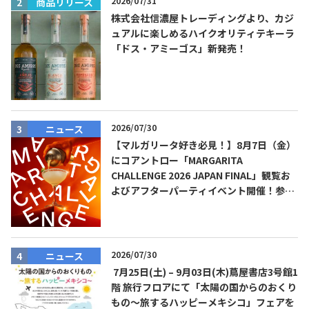
2026/07/31
商品リリース
株式会社信濃屋トレーディングより、カジ
ュアルに楽しめるハイクオリティテキーラ
「ドス・アミーゴス」新発売！
2026/07/30
ニュース
【マルガリータ好き必見！】8月7日（金）
にコアントロー「MARGARITA
CHALLENGE 2026 JAPAN FINAL」観覧お
よびアフターパーティイベント開催！参加
費無料！
2026/07/30
ニュース
7月25日(土) – 9月03日(木)蔦屋書店3号館1
階 旅行フロアにて「太陽の国からのおくり
もの～旅するハッピーメキシコ」フェアを