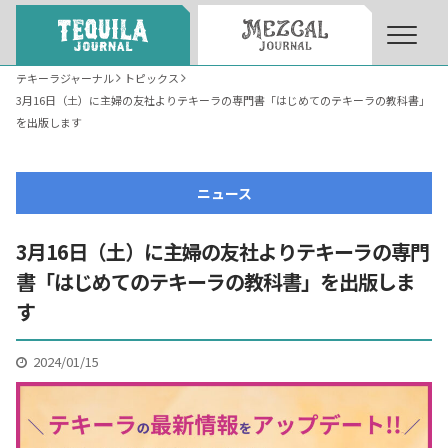
テキーラジャーナル
トピックス
3月16日（土）に主婦の友社よりテキーラの専門書「はじめてのテキーラの教科書」
About
About Tequila Journal
を出版します
テキーラとは
What’s Tequila
ニュース
3月16日（土）に主婦の友社よりテキーラの専門
テキーラのつくり方
How to Make Tequila
書「はじめてのテキーラの教科書」を出版しま
す
テキーラマーケット
Tequila Market
2024/01/15
テキーラの飲み方
How to Drink Tequila