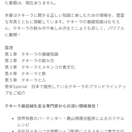
た書籍は、現在ありません。
本書はテキーラに関する正しい知識と楽しむための情報を、豊富
な写真とともに掲載しています。テキーラの基礎知識はもちろ
ん、テキーラの飲み方や楽しみ方をどこよりも詳しく、パワフル
に展開！
目次
第１章 テキーラの基礎知識
第２章 テキーラの飲み方
第３章 テキーラとメキシコの食文化
第４章 テキーラと旅
第５章 テキーラと人
巻末Special 日本で販売しているテキーラのブランドラインナッ
プをご紹介
テキーラ最前線を走る専門家からの深い情報発信！
世界有数のバーテンダー・鹿山博康氏監修によるカクテル
レシピ
元在日メキシコ大使館シェフ監修によるメキシコ食文化の