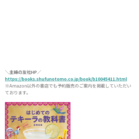
TEQUILA JOURNAL
About
テキーラとは
テキーラのつくり方
テキーラマーケット
＼主婦の友社HP／
https://books.shufunotomo.co.jp/book/b10045411.html
テキーラの飲み方
テキーラマップ
※Amazon以外の書店でも予約販売のご案内を掲載していただい
ております。
メキシコ料理
メキシコ旅行
メキシコの記念日
トピックス
イベント一覧
テキーラ・メスカルが 飲めるバー
＆レストラン