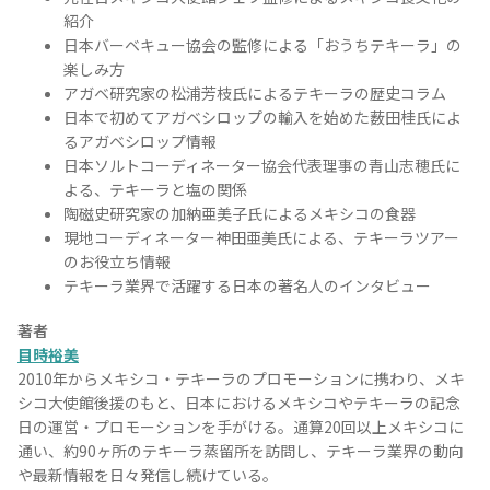
紹介
日本バーベキュー協会の監修による「おうちテキーラ」の
楽しみ方
アガベ研究家の松浦芳枝氏によるテキーラの歴史コラム
日本で初めてアガベシロップの輸入を始めた薮田桂氏によ
るアガベシロップ情報
日本ソルトコーディネーター協会代表理事の青山志穂氏に
よる、テキーラと塩の関係
陶磁史研究家の加納亜美子氏によるメキシコの食器
現地コーディネーター神田亜美氏による、テキーラツアー
のお役立ち情報
テキーラ業界で活躍する日本の著名人のインタビュー
著者
目時裕美
2010年からメキシコ・テキーラのプロモーションに携わり、メキ
シコ大使館後援のもと、日本におけるメキシコやテキーラの記念
日の運営・プロモーションを手がける。通算20回以上メキシコに
通い、約90ヶ所のテキーラ蒸留所を訪問し、テキーラ業界の動向
や最新情報を日々発信し続けている。