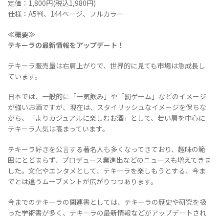
定価：1,800円(税込1,980円)
仕様：A5判、144ページ、フルカラー
≪概要≫
テキーラの最新情報をアップデート！
テキーラ販売量は右肩上がりで、世界的に見ても市場は急成長し
ています。
日本では、一般的に「一気飲み」や「罰ゲーム」などのイメージ
が強いお酒ですが、現在は、スタイリッシュなイメージを保ちな
がら、「よりカジュアルに楽しむお酒」として、若い層を中心に
テキーラ人気は高まっています。
COPYRIGHT © JUAST All rights reserved.
テキーラ好きを公言する著名人も多くなってきており、趣味の範
囲にとどまらず、プロデュース業進出などのニュースも増えてきま
した。文化やエンタメとして、テキーラを楽しもうとする、今ま
でとは違うムーブメントが広がりつつあります。
今までのテキーラの関連書としては、テキーラの歴史や研究を扱
った学術書が多く、テキーラの最新情報などがアップデートされ