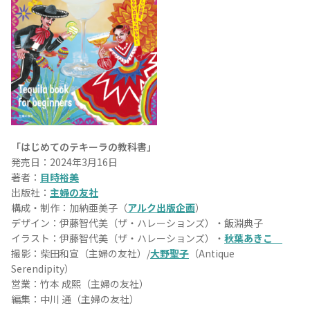
お問合せ
プライバシーポリシー
サイトマップ
「はじめてのテキーラの教科書」
発売日：2024年3月16日
著者：
目時裕美
出版社：
主婦の友社
構成・制作：加納亜美子（
アルク出版企画
）
デザイン：伊藤智代美（ザ・ハレーションズ）・飯淵典子
イラスト：伊藤智代美（ザ・ハレーションズ）・
秋葉あきこ
撮影：柴田和宣（主婦の友社）/
大野聖子
（Antique
Serendipity）
営業：竹本 成熙（主婦の友社）
編集：中川 通（主婦の友社）