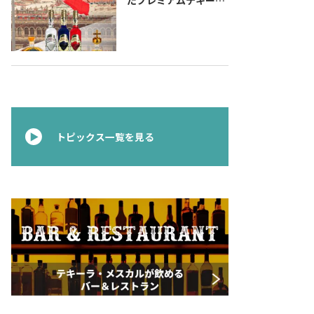
『コラレホ
（Corralejo）』 展開
のご案内〜 メキシコ独
立の父ゆかりのプレミ
アムテキーラ 〜
トピックス一覧を見る