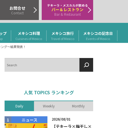
テキーラ・メスカルが飲める
お問合せ
バー＆レストラン
Contact
Bar & Restaurant
ップ
メキシコ料理
メキシコ旅行
メキシコの記念日
ap
Cuisines of Mexico
Travel of Mexico
Events of Mexico
ドランキング～結果発表！
検
索
人気 TOPICS ランキング
Daily
Weekly
Monthly
2026/08/01
ニュース
商品リリー
【テキーラ×梅干し×