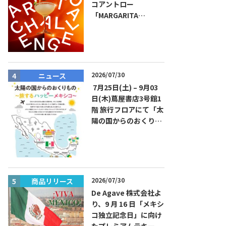
コアントロー
「MARGARITA
CHALLENGE 2026
JAPAN FINAL」観覧お
よびアフターパーティ
イベント開催！参加費
無料！
2026/07/30
ニュース
商品リリー
7月25日(土) – 9月03
日(木)蔦屋書店3号館1
階 旅行フロアにて「太
陽の国からのおくりも
の～旅するハッピーメ
キシコ」フェアを開催
2026/07/30
商品リリース
イベント
De Agave 株式会社よ
り、9 月 16 日「メキシ
コ独立記念日」に向け
たプレミアムテキーラ