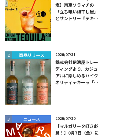
塩】東京ソラマチの
「立ち喰い梅干し屋」
とサントリー『テキー
ラ トレスジェネレーシ
ョン プラタ』がコラボ
した『プレミアム梅干
しテキーラソーダ』を
8月限定メニューに！
2026/07/31
商品リリース
ニュース
株式会社信濃屋トレー
ディングより、カジュ
アルに楽しめるハイク
オリティテキーラ「ド
ス・アミーゴス」新発
売！
2026/07/30
ニュース
ニュース
【マルガリータ好き必
見！】8月7日（金）に