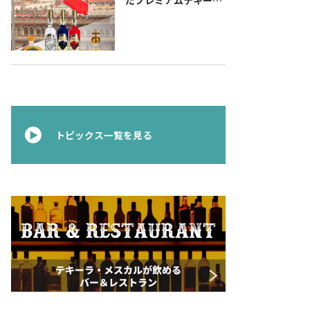
『コラレホ
（Corralejo）』 展開
のご案内〜 メキシコ独
立の父ゆかりのプレミ
アムテキーラ 〜
トピックス一覧を見る