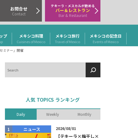
テキーラ・メスカルが飲める
お問合せ
バー＆レストラン
Contact
Bar & Restaurant
ップ
メキシコ料理
メキシコ旅行
メキシコの記念日
ap
Cuisines of Mexico
Travel of Mexico
Events of Mexico
グセミナー」開催
検
索
人気 TOPICS ランキング
Daily
Weekly
Monthly
2026/08/01
ニュース
商品リリー
【テキーラ×梅干し×