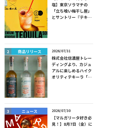
塩】東京ソラマチの
「立ち喰い梅干し屋」
とサントリー『テキー
ラ トレスジェネレーシ
ョン プラタ』がコラボ
した『プレミアム梅干
しテキーラソーダ』を
8月限定メニューに！
2026/07/31
商品リリース
ニュース
株式会社信濃屋トレー
ディングより、カジュ
アルに楽しめるハイク
オリティテキーラ「ド
ス・アミーゴス」新発
売！
2026/07/30
ニュース
商品リリー
【マルガリータ好き必
見！】8月7日（金）に