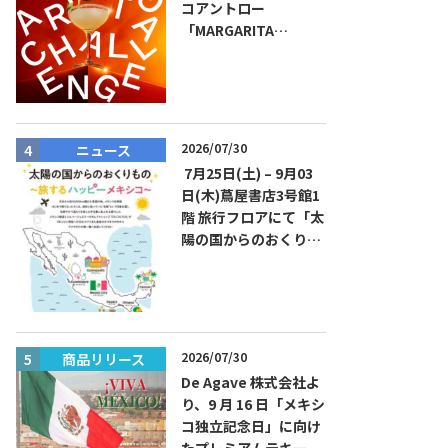
コアントロー
「MARGARITA
CHALLENGE 2026
JAPAN FINAL」観覧お
よびアフターパーティ
イベント開催！参加費
無料！
2026/07/30
ニュース
ニュース
7月25日(土) – 9月03
日(木)蔦屋書店3号館1
階 旅行フロアにて「太
陽の国からのおくりも
の～旅するハッピーメ
キシコ」フェアを開催
2026/07/30
商品リリース
商品リリー
De Agave 株式会社よ
り、9 月 16 日「メキシ
コ独立記念日」に向け
たプレミアムテキーラ