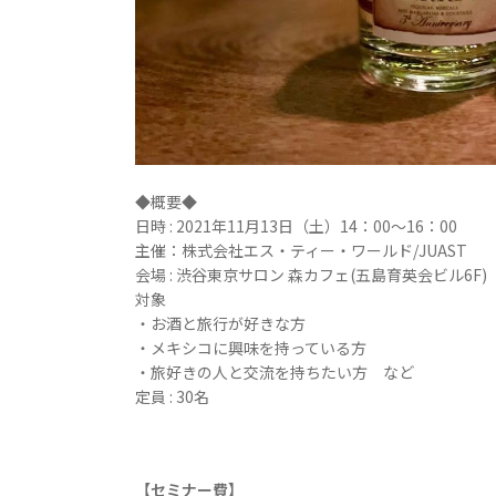
◆概要◆
日時 : 2021年11月13日（土）14：00〜16：00
主催：株式会社エス・ティー・ワールド/JUAST
会場 : 渋谷東京サロン 森カフェ(五島育英会ビル6F)
対象
・お酒と旅行が好きな方
・メキシコに興味を持っている方
・旅好きの人と交流を持ちたい方 など
定員 : 30名
【セミナー費】